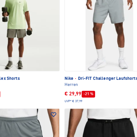
lex Shorts
Nike
·
Dri-FIT Challenger Laufshort
Herren
€ 29,99
-21 %
UVP*
€ 37,99