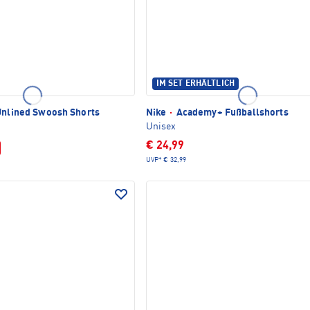
IM SET ERHÄLTLICH
Unlined Swoosh Shorts
Nike
·
Academy+ Fußballshorts
Unisex
€ 24,99
UVP*
€ 32,99