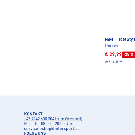
Nike
·
Totality 
Herren
€ 29,99
-25 %
UVP*
€ 39,99
KONTAKT
+43 7242 600 204 (zum Ortstarif)
Mo. – Fr. 08:00 – 20:00 Uhr
service.eshop
@
intersport.at
FOLGE UNS