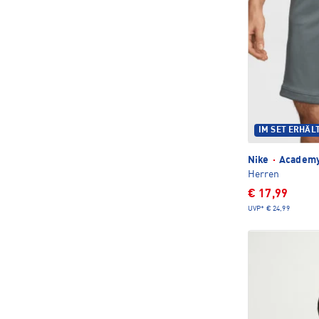
IM SET ERHÄL
Nike
·
Academy 
Herren
€ 17,99
UVP*
€ 24,99