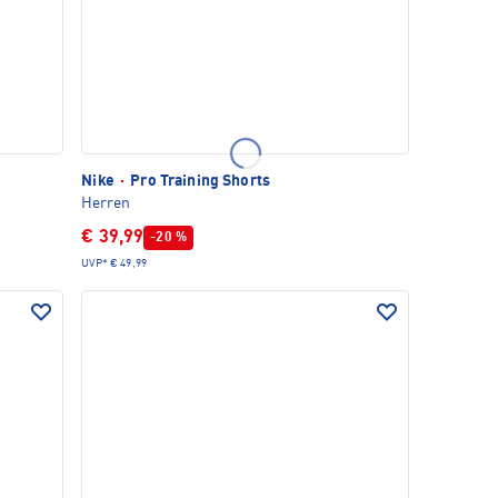
Nike
·
Pro Training Shorts
Herren
€ 39,99
-20 %
UVP*
€ 49,99