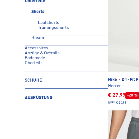
Unterteile
Shorts
Laufshorts
Trainingsshorts
Hosen
Accessoires
Anzüge & Overalls
Bademode
Oberteile
Nike
·
Dri-Fit F
SCHUHE
Herren
€ 27,99
-20 %
AUSRÜSTUNG
UVP*
€ 34,99