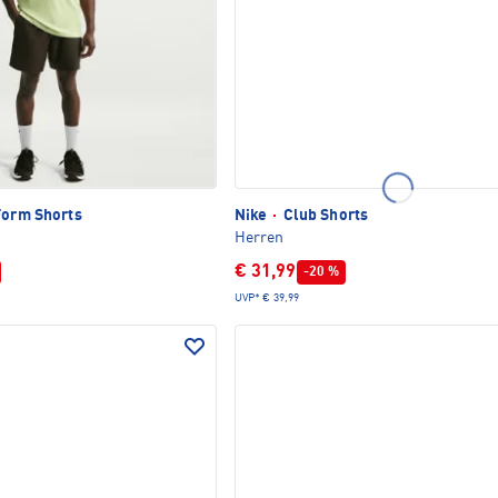
Form Shorts
Nike
·
Club Shorts
Herren
€ 31,99
-20 %
UVP*
€ 39,99