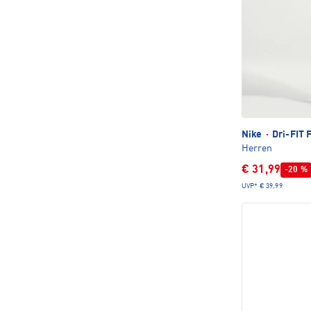
Nike
·
Dri-FIT 
Herren
€ 31,99
-20 %
UVP*
€ 39,99