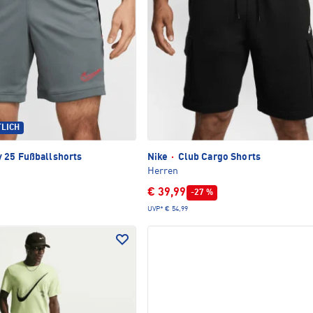
TLICH
25 Fußballshorts
Nike
·
Club Cargo Shorts
Herren
€ 39,99
-27 %
UVP*
€ 54,99