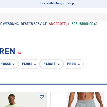
Gratis Abholung im Shop
LE WERBUNG
BESTER SERVICE
ANGEBOTE
REFURBISHED
RREN
14
GRÖSSE
FARBE
RABATT
PREIS