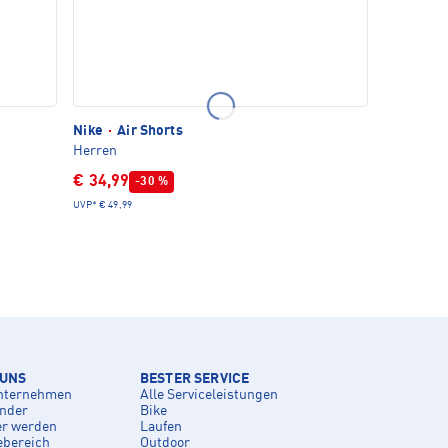
Nike
·
Air Shorts
Herren
€ 34,99
-30 %
UVP*
€ 49,99
 UNS
BESTER SERVICE
nternehmen
Alle Serviceleistungen
inder
Bike
er werden
Laufen
ebereich
Outdoor