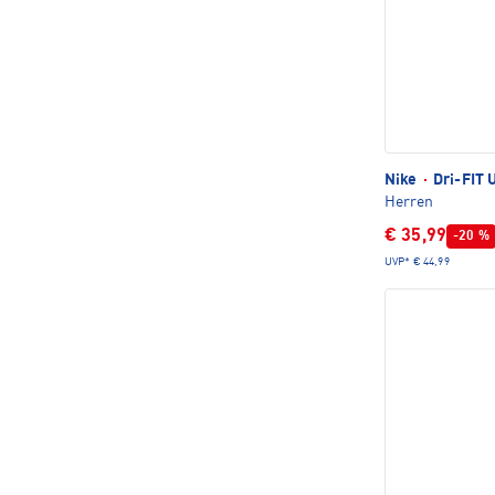
Nike
·
Dri-FIT 
Herren
€ 35,99
-20 %
UVP*
€ 44,99