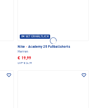
IM SET ERHÄLTLICH
Nike
·
Academy 25 Fußballshorts
Herren
€ 19,99
UVP*
€ 24,99