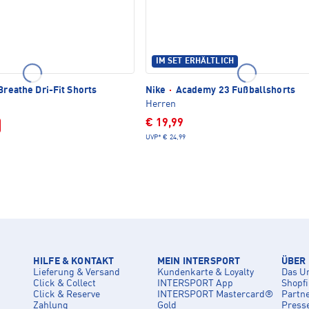
IM SET ERHÄLTLICH
Breathe Dri-Fit Shorts
Nike
·
Academy 23 Fußballshorts
Herren
€ 19,99
UVP*
€ 24,99
HILFE & KONTAKT
MEIN INTERSPORT
ÜBER
Lieferung & Versand
Kundenkarte & Loyalty
Das U
Click & Collect
INTERSPORT App
Shopf
Click & Reserve
INTERSPORT Mastercard®
Partn
Zahlung
Gold
Press