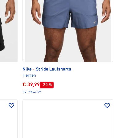
Nike
·
Stride Laufshorts
Herren
€ 39,99
-20 %
UVP*
€ 49,99