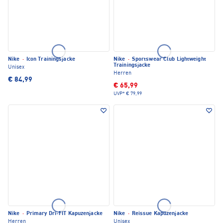
Nike
·
Icon Trainingsjacke
Nike
·
Sportswear Club Lightweight
Trainingsjacke
Unisex
Herren
€ 84,99
€ 65,99
UVP*
€ 79,99
Nike
·
Primary Dri-FIT Kapuzenjacke
Nike
·
Reissue Kapuzenjacke
Herren
Unisex