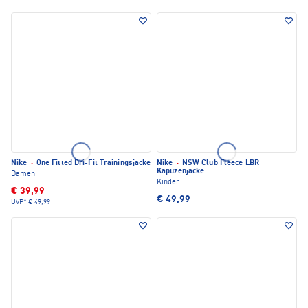
Nike
·
One Fitted Dri-Fit Trainingsjacke
Nike
·
NSW Club Fleece LBR
Kapuzenjacke
Damen
Kinder
€ 39,99
€ 49,99
UVP*
€ 49,99