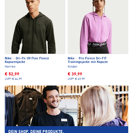
Nike
·
Dri-Fit UV Flex Fleece
Nike
·
Pro Fleece Dri-FIT
Kapuzenjacke
Trainingsjacke mit Kapuze
Herren
Kinder
€ 52,99
€ 39,99
UVP*
€ 64,99
UVP*
€ 49,99
DEIN SHOP. DEINE PRODUKTE.