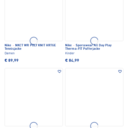
Nike
·
NKCT WR POLY KNIT HRTGE
Nike
·
Sportswear All Day Play
Tennisjacke
Therma-FIT Pufferjacke
Damen
Kinder
€ 89,99
€ 84,99