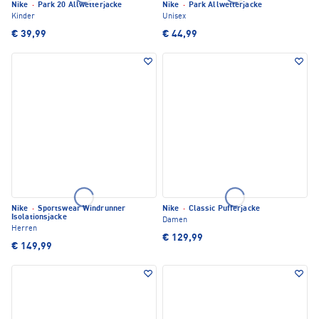
Nike
·
Park 20 Allwetterjacke
Nike
·
Park Allwetterjacke
Kinder
Unisex
€ 39,99
€ 44,99
Nike
·
Sportswear Windrunner
Nike
·
Classic Pufferjacke
Isolationsjacke
Damen
Herren
€ 129,99
€ 149,99