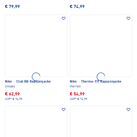
€ 79,99
€ 74,99
Nike
·
Club BB Kapuzenjacke
Nike
·
Therma-FIT Kapuzenjacke
Unisex
Herren
€ 62,99
€ 54,99
UVP*
€ 74,99
UVP*
€ 74,99