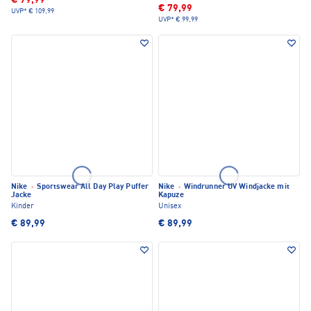
€ 79,99
€ 79,99
UVP*
€ 109,99
UVP*
€ 99,99
Nike
·
Sportswear All Day Play Puffer
Nike
·
Windrunner UV Windjacke mit
Jacke
Kapuze
Kinder
Unisex
€ 89,99
€ 89,99