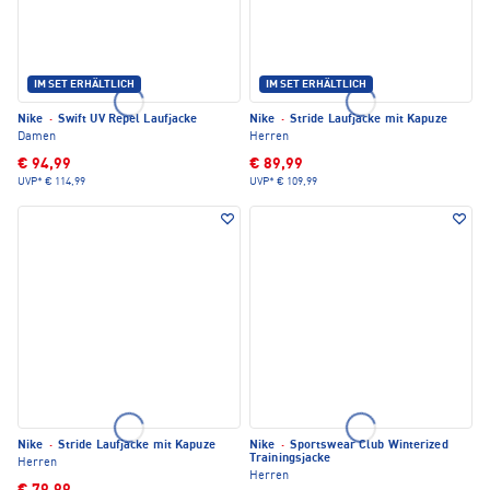
IM SET ERHÄLTLICH
IM SET ERHÄLTLICH
Nike
·
Swift UV Repel Laufjacke
Nike
·
Stride Laufjacke mit Kapuze
Damen
Herren
€ 94,99
€ 89,99
UVP*
€ 114,99
UVP*
€ 109,99
Nike
·
Stride Laufjacke mit Kapuze
Nike
·
Sportswear Club Winterized
Trainingsjacke
Herren
Herren