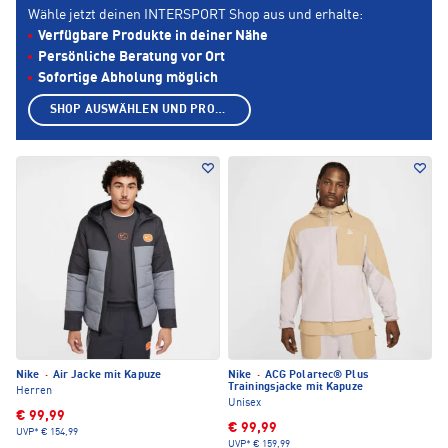
Wähle jetzt deinen INTERSPORT Shop aus und erhalte:
Verfügbare Produkte in deiner Nähe
Persönliche Beratung vor Ort
Sofortige Abholung möglich
SHOP AUSWÄHLEN UND PRODUKTE ANZEIGEN
Nike
·
Air Jacke mit Kapuze
Nike
·
ACG Polartec® Plus
Trainingsjacke mit Kapuze
Herren
Unisex
€ 99,99
€ 99,99
UVP*
€ 154,99
UVP*
€ 159,99