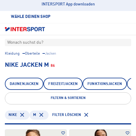
INTERSPORT App downloaden
WÄHLE DEINEN SHOP
Wonach suchst du?
Kleidung
Oberteile
Jacken
NIKE JACKEN M
86
DAUNENJACKEN
FREIZEITJACKEN
FUNKTIONSJACKEN
I
FILTERN & SORTIEREN
NIKE
M
FILTER LÖSCHEN