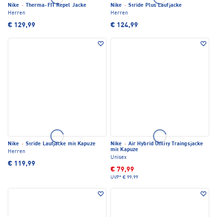
Nike
·
Therma-FIT Repel Jacke
Nike
·
Stride Plus Laufjacke
Herren
Herren
€ 129,99
€ 124,99
Nike
·
Stride Laufjacke mit Kapuze
Nike
·
Air Hybrid Utility Traingsjacke
mit Kapuze
Herren
Unisex
€ 119,99
€ 79,99
UVP*
€ 99,99