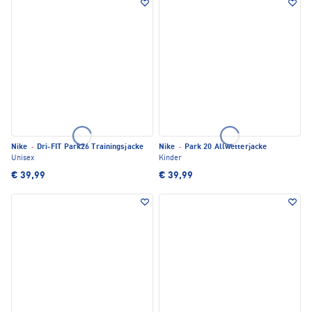
Nike
·
Dri-FIT Park26 Trainingsjacke
Nike
·
Park 20 Allwetterjacke
Unisex
Kinder
€ 39,99
€ 39,99