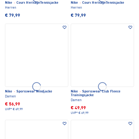
Nike
·
Court HeritageTennisjacke
Nike
·
Court HeritageTennisjacke
Herren
Herren
€ 79,99
€ 79,99
Nike
·
Sportswear Windjacke
Nike
·
Sportswear Club Fleece
Trainingsjacke
Damen
Damen
€ 56,99
€ 49,99
UVP*
€ 69,99
UVP*
€ 69,99