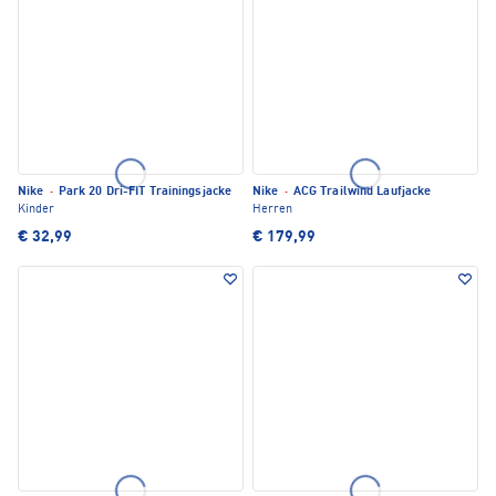
Nike
·
Park 20 Dri-FIT Trainingsjacke
Nike
·
ACG Trailwind Laufjacke
Kinder
Herren
€ 32,99
€ 179,99