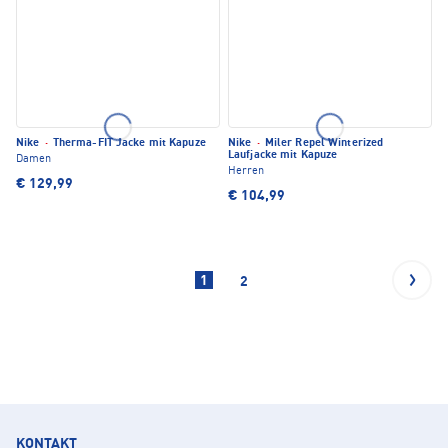
Nike
·
Therma-FIT Jacke mit Kapuze
Nike
·
Miler Repel Winterized
Laufjacke mit Kapuze
Damen
Herren
€ 129,99
€ 104,99
1
2
KONTAKT