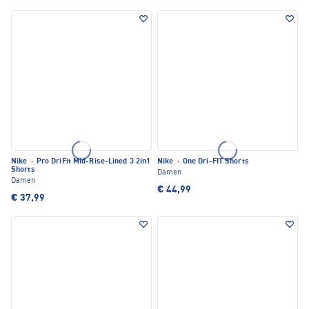
Nike
·
Pro DriFit Mid-Rise-Lined 3 2in1
Nike
·
One Dri-FIT Shorts
Shorts
Damen
Damen
€ 44,99
€ 37,99