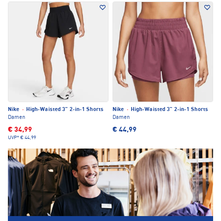
Nike
·
High-Waisted 3" 2-in-1 Shorts
Nike
·
High-Waisted 3" 2-in-1 Shorts
Damen
Damen
€ 34,99
€ 44,99
UVP*
€ 44,99