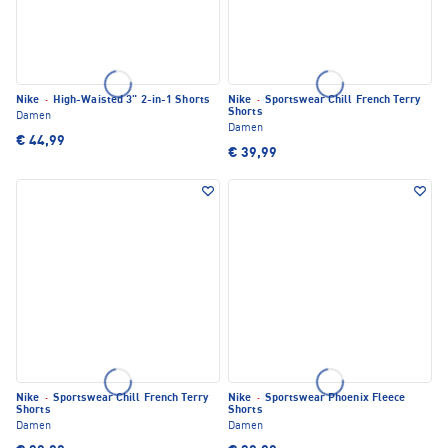
Nike
·
High-Waisted 3" 2-in-1 Shorts
Nike
·
Sportswear Chill French Terry
Shorts
Damen
Damen
€ 44,99
€ 39,99
Nike
·
Sportswear Chill French Terry
Nike
·
Sportswear Phoenix Fleece
Shorts
Shorts
Damen
Damen