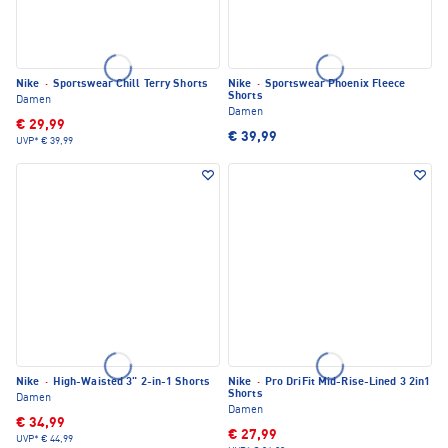
Nike
·
Sportswear Chill Terry Shorts
Nike
·
Sportswear Phoenix Fleece
Shorts
Damen
Damen
€ 29,99
€ 39,99
UVP*
€ 39,99
Nike
·
High-Waisted 3" 2-in-1 Shorts
Nike
·
Pro DriFit Mid-Rise-Lined 3 2in1
Shorts
Damen
Damen
€ 34,99
€ 27,99
UVP*
€ 44,99