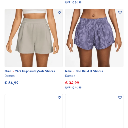
UVP*
€ 34,99
Nike
·
24.7 ImpossiblySoft Shorts
Nike
·
One Dri-FIT Shorts
Damen
Damen
€ 64,99
€ 34,99
UVP*
€ 44,99