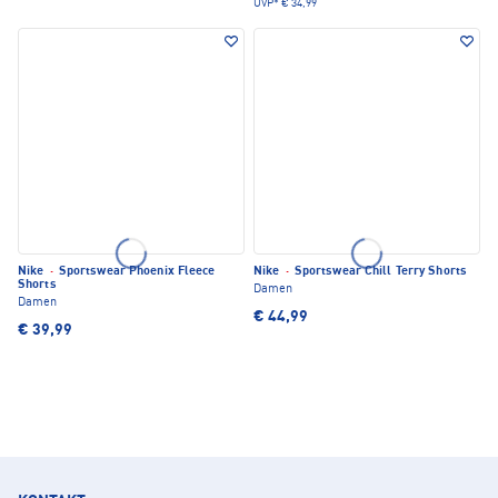
UVP*
€ 34,99
Nike
·
Sportswear Phoenix Fleece
Nike
·
Sportswear Chill Terry Shorts
Shorts
Damen
Damen
€ 44,99
€ 39,99