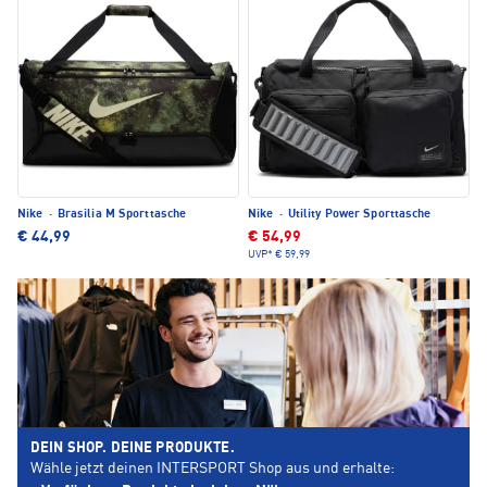
Nike
·
Brasilia M Sporttasche
Nike
·
Utility Power Sporttasche
€ 44,99
€ 54,99
UVP*
€ 59,99
DEIN SHOP. DEINE PRODUKTE.
Wähle jetzt deinen INTERSPORT Shop aus und erhalte: