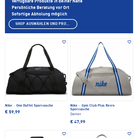
Verfügbare Produkte in deiner Nähe
Persönliche Beratung vor Ort
Sofortige Abholung möglich
SHOP AUSWÄHLEN UND PRODUKTE ANZEIGEN
Nike
·
One Duffel Sporttasche
Nike
·
Gym Club Plus Retro
Sporttasche
€ 59,99
Damen
€ 47,99