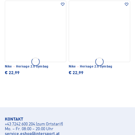
Nike
·
Heritage 2.0 Gymbag
Nike
·
Heritage 2.0 Gymbag
€ 22,99
€ 22,99
KONTAKT
+43 7242 600 204 (zum Ortstarif)
Mo. – Fr. 08:00 – 20:00 Uhr
service.eshop
@
intersport.at