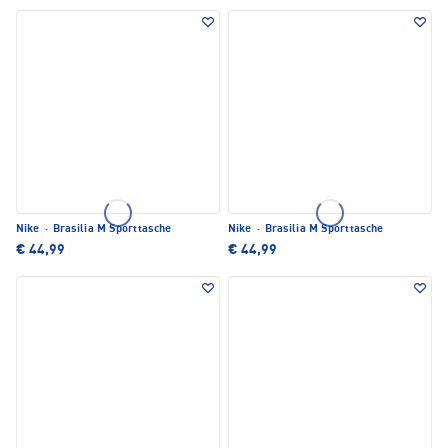
Nike
·
Brasilia M Sporttasche
Nike
·
Brasilia M Sporttasche
€ 44,99
€ 44,99