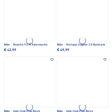
Nike
·
Brasilia 9.5 M Sporttasche
Nike
·
Heritage Eugene 2.0 Rucksack
€ 42,99
€ 49,99
Nike
·
Gym Club Plus Retro
Nike
·
Gym Club Plus Retro