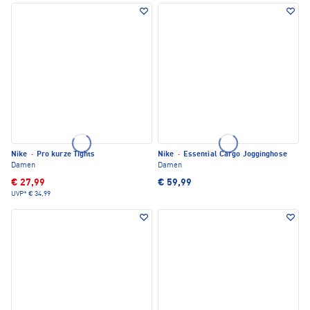
Nike
·
Pro kurze Tights
Nike
·
Essential Cargo Jogginghose
Damen
Damen
€ 27,99
€ 59,99
UVP*
€ 34,99