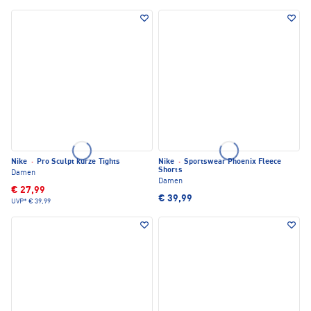
Nike
·
Pro Sculpt kurze Tights
Nike
·
Sportswear Phoenix Fleece
Shorts
Damen
Damen
€ 27,99
€ 39,99
UVP*
€ 39,99