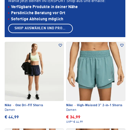
Wähle jetzt deinen INTERSPORT Shop aus und erhalte:
Verfügbare Produkte in deiner Nähe
Persönliche Beratung vor Ort
Sofortige Abholung möglich
SHOP AUSWÄHLEN UND PRODUKTE ANZEIGEN
Nike
·
One Dri-FIT Shorts
Nike
·
High-Waisted 3" 2-in-1 Shorts
Damen
Damen
€ 44,99
€ 34,99
UVP*
€ 44,99