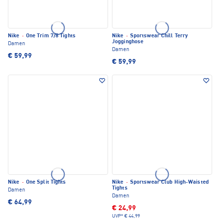
Nike
·
One Trim 7/8 Tights
Nike
·
Sportswear Chill Terry
Jogginghose
Damen
Damen
€ 59,99
€ 59,99
Nike
·
One Split Tights
Nike
·
Sportswear Club High-Waisted
Tights
Damen
Damen
€ 64,99
€ 24,99
UVP*
€ 44,99