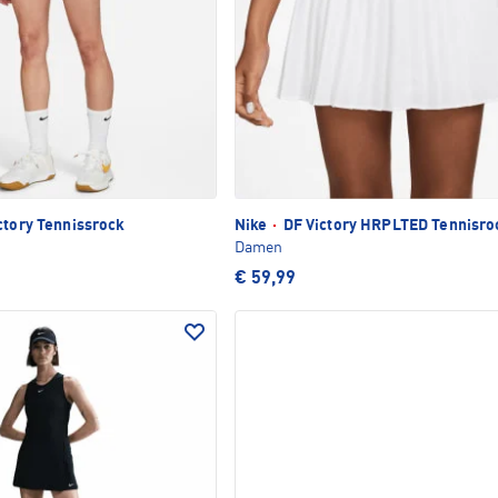
ctory Tennissrock
Nike
·
DF Victory HRPLTED Tennisro
Damen
€ 59,99