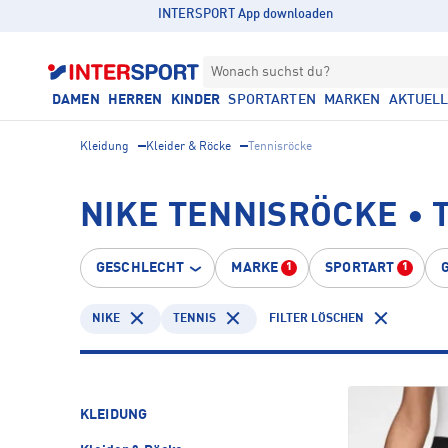
INTERSPORT App downloaden
Wonach suchst du?
DAMEN
HERREN
KINDER
SPORTARTEN
MARKEN
AKTUEL
Kleidung
Kleider & Röcke
Tennisröcke
NIKE TENNISRÖCKE • 
GESCHLECHT
MARKE
SPORTART
1
1
NIKE
TENNIS
FILTER LÖSCHEN
KLEIDUNG