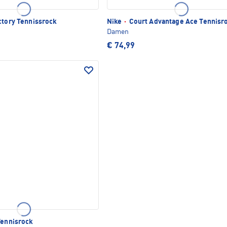
ctory Tennissrock
Nike
·
Court Advantage Ace Tennisr
Damen
€ 74,99
Tennisrock