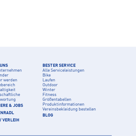
 UNS
BESTER SERVICE
nternehmen
Alle Serviceleistungen
inder
Bike
er werden
Laufen
ebereich
Outdoor
ltigkeit
Winter
schaftliche
Fitness
twortung
Größentabellen
Produktinformationen
ERE & JOBS
Vereinsbekleidung bestellen
ENRADL
BLOG
/ VERLEIH