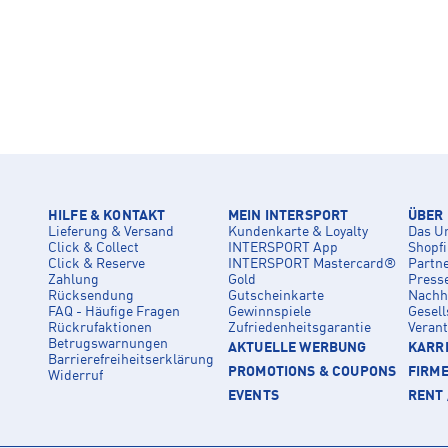
HILFE & KONTAKT
MEIN INTERSPORT
ÜBER
Lieferung & Versand
Kundenkarte & Loyalty
Das U
Click & Collect
INTERSPORT App
Shopf
Click & Reserve
INTERSPORT Mastercard®
Partn
Zahlung
Gold
Press
Rücksendung
Gutscheinkarte
Nachha
FAQ - Häufige Fragen
Gewinnspiele
Gesell
Rückrufaktionen
Zufriedenheitsgarantie
Veran
Betrugswarnungen
AKTUELLE WERBUNG
KARRI
Barrierefreiheitserklärung
PROMOTIONS & COUPONS
FIRM
Widerruf
EVENTS
RENT 