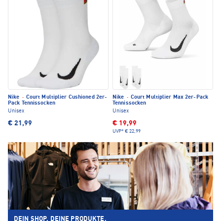
Nike
·
Court Multiplier Cushioned 2er-
Nike
·
Court Multiplier Max 2er-Pack
Pack Tennissocken
Tennissocken
Unisex
Unisex
€ 21,99
€ 19,99
UVP*
€ 22,99
DEIN SHOP. DEINE PRODUKTE.