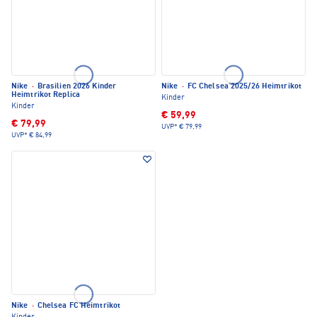
Nike
·
Brasilien 2026 Kinder
Nike
·
FC Chelsea 2025/26 Heimtrikot
Heimtrikot Replica
Kinder
Kinder
€ 59,99
€ 79,99
UVP*
€ 79,99
UVP*
€ 84,99
Nike
·
Chelsea FC Heimtrikot