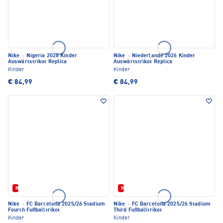
Nike
·
Nigeria 2026 Kinder
Nike
·
Niederlande 2026 Kinder
Auswärtstrikot Replica
Auswärtstrikot Replica
Kinder
Kinder
€ 84,99
€ 84,99
Neu
Neu
Nike
·
FC Barcelona 2025/26 Stadium
Nike
·
FC Barcelona 2025/26 Stadium
Fourth Fußballtrikot
Third Fußballtrikot
Kinder
Kinder