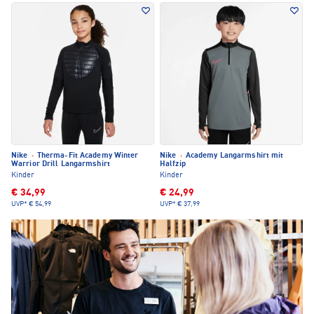
Nike
·
Therma-Fit Academy Winter
Nike
·
Academy Langarmshirt mit
Warrior Drill Langarmshirt
Halfzip
Kinder
Kinder
€ 34,99
€ 24,99
UVP*
€ 54,99
UVP*
€ 37,99