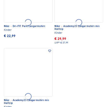
Nike
·
Dri-FIT Park Langarmshirt
Nike
·
Academy23 Langarmshirt mit
Halfzip
Kinder
Kinder
€ 22,99
€ 29,99
UVP*
€ 37,99
Nike
·
Academy23 Langarmshirt mit
Halfzip