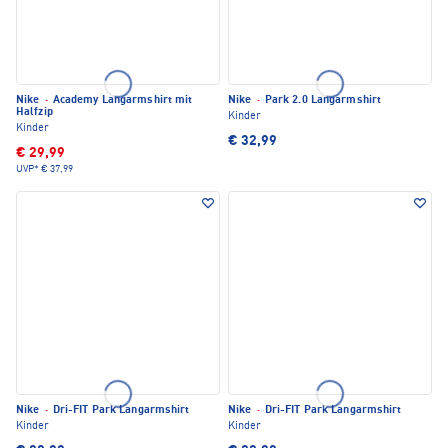
Nike
·
Academy Langarmshirt mit
Nike
·
Park 2.0 Langarmshirt
Halfzip
Kinder
Kinder
€ 32,99
€ 29,99
UVP*
€ 37,99
Nike
·
Dri-FIT Park Langarmshirt
Nike
·
Dri-FIT Park Langarmshirt
Kinder
Kinder