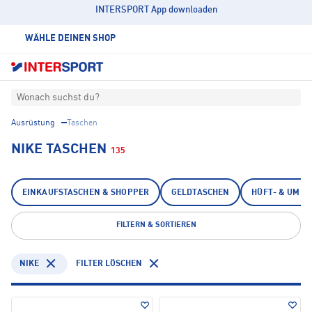
INTERSPORT App downloaden
WÄHLE DEINEN SHOP
Wonach suchst du?
Ausrüstung
Taschen
NIKE TASCHEN
135
EINKAUFSTASCHEN & SHOPPER
GELDTASCHEN
HÜFT- & UMH
FILTERN & SORTIEREN
NIKE
FILTER LÖSCHEN