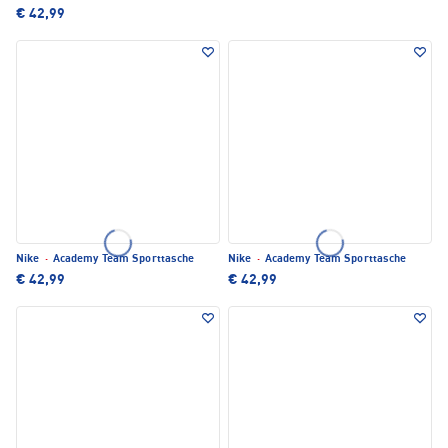
€ 42,99
Nike
·
Academy Team Sporttasche
Nike
·
Academy Team Sporttasche
€ 42,99
€ 42,99