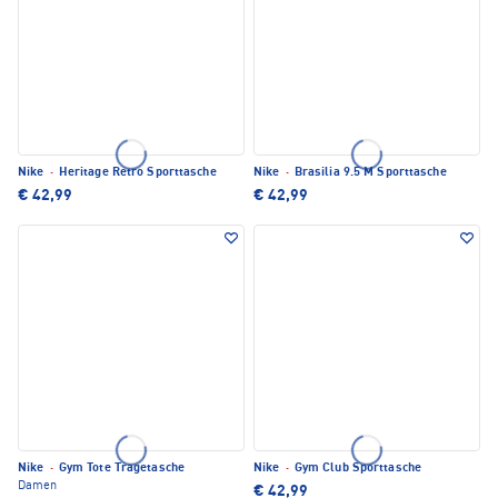
Nike
·
Heritage Retro Sporttasche
Nike
·
Brasilia 9.5 M Sporttasche
€ 42,99
€ 42,99
Nike
·
Gym Tote Tragetasche
Nike
·
Gym Club Sporttasche
Damen
€ 42,99