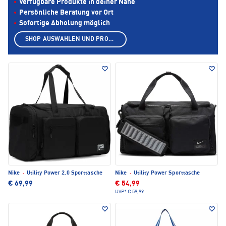
Verfügbare Produkte in deiner Nähe
Persönliche Beratung vor Ort
Sofortige Abholung möglich
SHOP AUSWÄHLEN UND PRODUKTE ANZEIGEN
Nike
·
Utility Power 2.0 Sporttasche
Nike
·
Utility Power Sporttasche
€ 69,99
€ 54,99
UVP*
€ 59,99