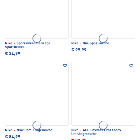
Nike
·
Sportswear Heritage
Nike
·
One Sporttasche
Sportbeutel
€ 99,99
€ 24,99
Nike
·
Nsw Rpm Tragetasche
Nike
·
ACG Daymax Crossbody
Umhängetasche
€ 84,99