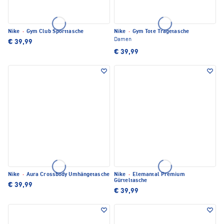
Nike
·
Gym Club Sporttasche
Nike
·
Gym Tote Tragetasche
Damen
€ 39,99
€ 39,99
Nike
·
Aura Crossbody Umhängetasche
Nike
·
Elemantal Premium
Gürteltasche
€ 39,99
€ 39,99