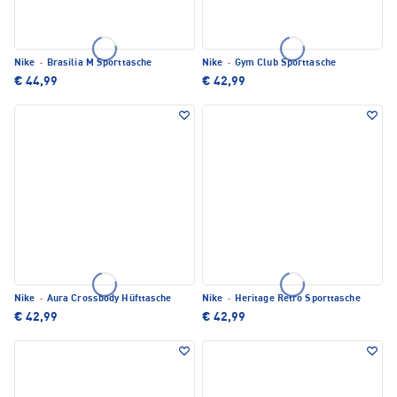
Nike
·
Brasilia M Sporttasche
Nike
·
Gym Club Sporttasche
€ 44,99
€ 42,99
Nike
·
Aura Crossbody Hüfttasche
Nike
·
Heritage Retro Sporttasche
€ 42,99
€ 42,99