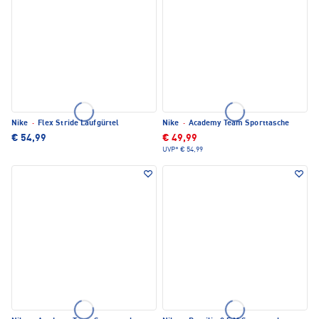
Nike
·
Flex Stride Laufgürtel
Nike
·
Academy Team Sporttasche
€ 54,99
€ 49,99
UVP*
€ 54,99