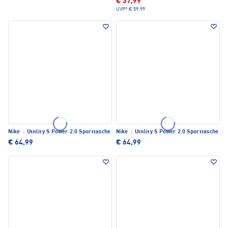
€ 37,99
UVP*
€ 59,99
Nike
·
Utitlity S Power 2.0 Sporttasche
Nike
·
Utitlity S Power 2.0 Sporttasche
€ 64,99
€ 64,99