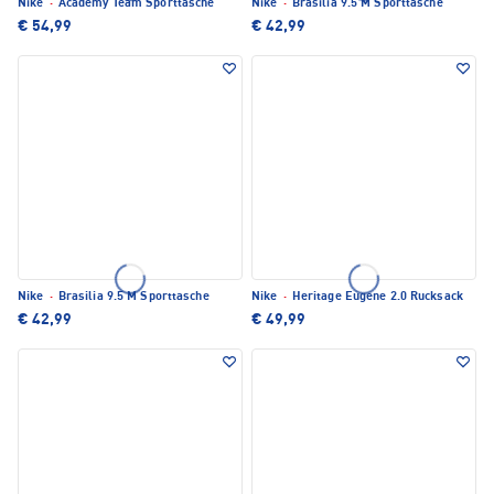
Nike
·
Academy Team Sporttasche
Nike
·
Brasilia 9.5 M Sporttasche
€ 54,99
€ 42,99
Nike
·
Brasilia 9.5 M Sporttasche
Nike
·
Heritage Eugene 2.0 Rucksack
€ 42,99
€ 49,99