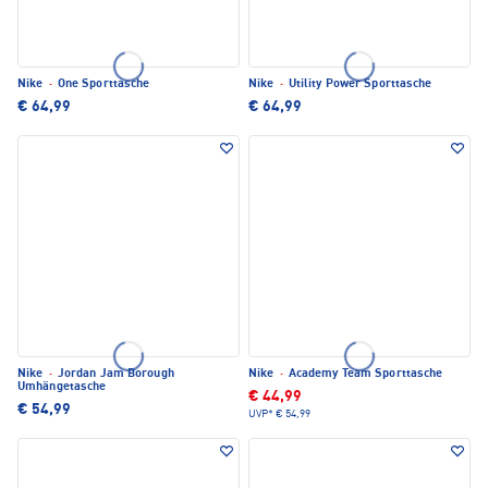
Nike
·
One Sporttasche
Nike
·
Utility Power Sporttasche
€ 64,99
€ 64,99
Nike
·
Jordan Jam Borough
Nike
·
Academy Team Sporttasche
Umhängetasche
€ 44,99
€ 54,99
UVP*
€ 54,99