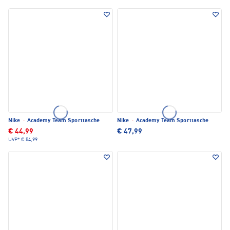
Nike
·
Academy Team Sporttasche
Nike
·
Academy Team Sporttasche
€ 44,99
€ 47,99
UVP*
€ 54,99