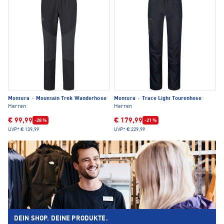
Montura
·
Mountain Trek Wanderhose
Montura
·
Trace Light Tourenhose
Herren
Herren
€ 99,99
€ 179,99
-28 %
-21 %
UVP*
€ 139,99
UVP*
€ 229,99
DEIN SHOP. DEINE PRODUKTE.