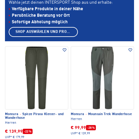
Wähle jetzt deinen INTERSPORT Shop aus und erhalte:
Verfügbare Produkte in deiner Nähe
Persönliche Beratung vor Ort
Sofortige Abholung möglich
SHOP AUSWÄHLEN UND PRODUKTE ANZEIGEN
Montura
·
Spitze Pirata Kletter- und
Montura
·
Mountain Trek Wanderhose
Wanderhose
Herren
Herren
€ 99,99
-28 %
€ 139,99
-22 %
UVP*
€ 139,99
UVP*
€ 179,99