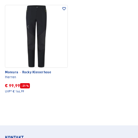
Montura
·
Rocky Kletterhose
Herren
€ 99,99
-31 %
UVP*
€ 144,99
KONTAKT