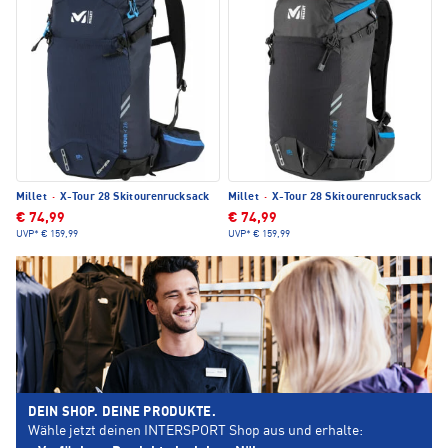
Millet
·
X-Tour 28 Skitourenrucksack
Millet
·
X-Tour 28 Skitourenrucksack
€ 74,99
€ 74,99
UVP*
€ 159,99
UVP*
€ 159,99
DEIN SHOP. DEINE PRODUKTE.
Wähle jetzt deinen INTERSPORT Shop aus und erhalte: