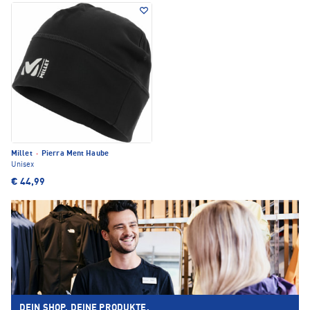
Millet
·
Pierra Ment Haube
Unisex
€ 44,99
DEIN SHOP. DEINE PRODUKTE.