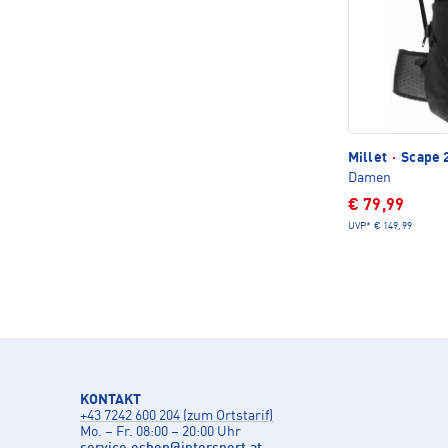
Millet
·
Scape 
Damen
€ 79,99
UVP*
€ 149,99
KONTAKT
+43 7242 600 204 (zum Ortstarif)
Mo. – Fr. 08:00 – 20:00 Uhr
service.eshop
@
intersport.at