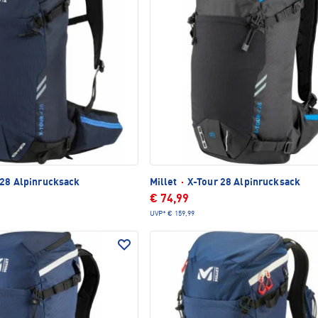
28 Alpinrucksack
Millet
·
X-Tour 28 Alpinrucksack
€ 74,99
UVP*
€ 159,99