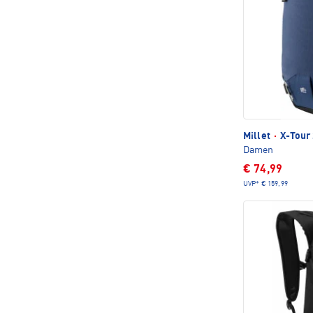
Millet
·
X-Tour 
Damen
€ 74,99
UVP*
€ 159,99