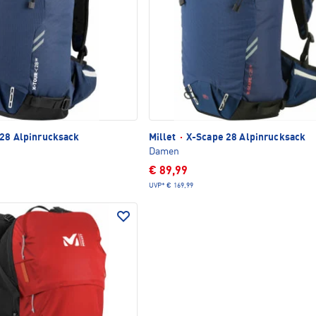
28 Alpinrucksack
Millet
·
X-Scape 28 Alpinrucksack
Damen
€ 89,99
UVP*
€ 169,99