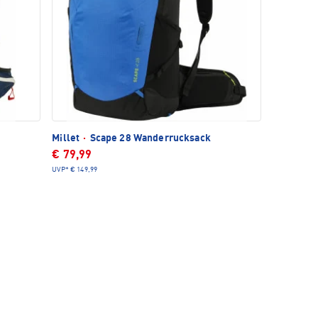
Millet
·
Scape 28 Wanderrucksack
€ 79,99
UVP*
€ 149,99