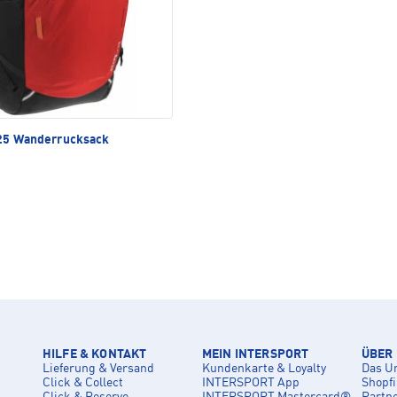
25 Wanderrucksack
HILFE & KONTAKT
MEIN INTERSPORT
ÜBER
Lieferung & Versand
Kundenkarte & Loyalty
Das U
Click & Collect
INTERSPORT App
Shopf
Click & Reserve
INTERSPORT Mastercard®
Partn