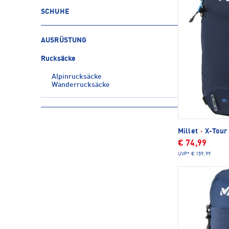
SCHUHE
AUSRÜSTUNG
Rucksäcke
Alpinrucksäcke
Wanderrucksäcke
Millet
·
X-Tour 
€ 74,99
UVP*
€ 159,99