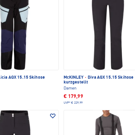
icia AQX 15.15 Skihose
McKINLEY
·
Diva AQX 15.15 Skihose
kurzgestellt
Damen
€ 179,99
UVP*
€ 229,99