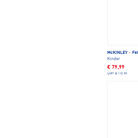
McKINLEY
·
Fel
Kinder
€ 79,99
UVP*
€ 119,99