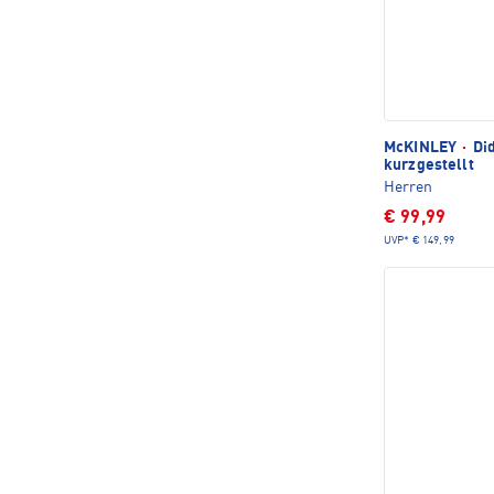
McKINLEY
·
Did
kurzgestellt
Herren
€ 99,99
UVP*
€ 149,99