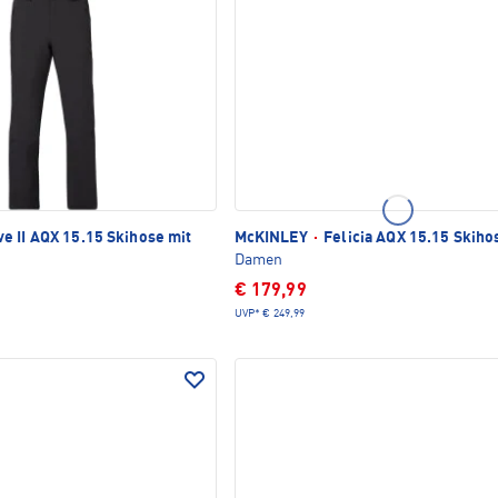
e II AQX 15.15 Skihose mit
McKINLEY
·
Felicia AQX 15.15 Skiho
Damen
€ 179,99
UVP*
€ 249,99