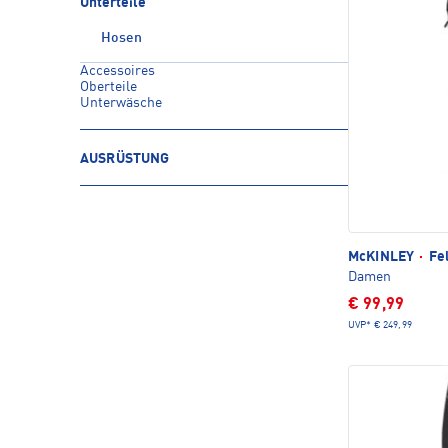
Unterteile
Hosen
Accessoires
Oberteile
Unterwäsche
AUSRÜSTUNG
McKINLEY
·
Fel
Damen
€ 99,99
UVP*
€ 249,99