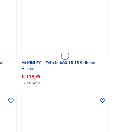
se
McKINLEY
·
Felicio AQX 15.15 Skihose
Herren
€ 179,99
UVP*
€ 249,99