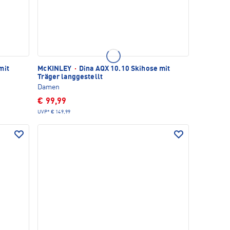
mit
McKINLEY
·
Dina AQX 10.10 Skihose mit
Träger langgestellt
Damen
€ 99,99
UVP*
€ 149,99