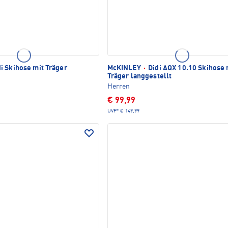
i Skihose mit Träger
McKINLEY
·
Didi AQX 10.10 Skihose 
Träger langgestellt
Herren
€ 99,99
UVP*
€ 149,99