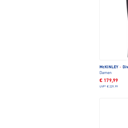
McKINLEY
·
Div
Damen
€ 179,99
UVP*
€ 229,99