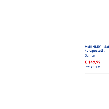
McKINLEY
·
Saf
kurzgestellt
Damen
€ 149,99
UVP*
€ 199,99