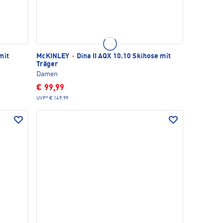
mit
McKINLEY
·
Dina II AQX 10.10 Skihose mit
Träger
Damen
€ 99,99
UVP*
€ 149,99