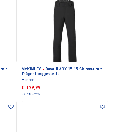
 mit
McKINLEY
·
Dave II AQX 15.15 Skihose mit
Träger langgestellt
Herren
€ 179,99
UVP*
€ 229,99