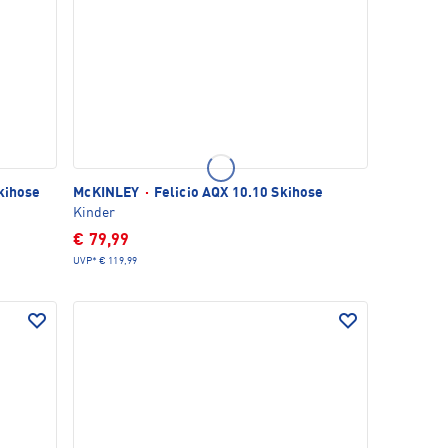
Skihose
McKINLEY
·
Felicio AQX 10.10 Skihose
Kinder
€ 79,99
UVP*
€ 119,99