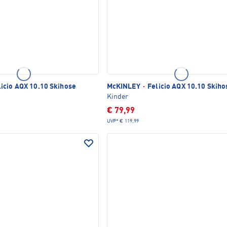
icio AQX 10.10 Skihose
McKINLEY
·
Felicio AQX 10.10 Skiho
Kinder
€ 79,99
UVP*
€ 119,99