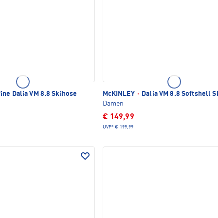
ine Dalia VM 8.8 Skihose
McKINLEY
·
Dalia VM 8.8 Softshell 
Damen
€ 149,99
UVP*
€ 199,99