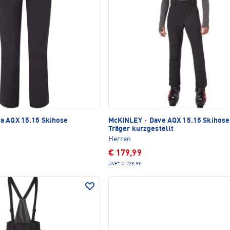
a AQX 15.15 Skihose
McKINLEY
·
Dave AQX 15.15 Skihose
Träger kurzgestellt
Herren
€ 179,99
UVP*
€ 229,99