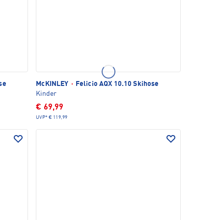
se
McKINLEY
·
Felicio AQX 10.10 Skihose
Kinder
€ 69,99
UVP*
€ 119,99