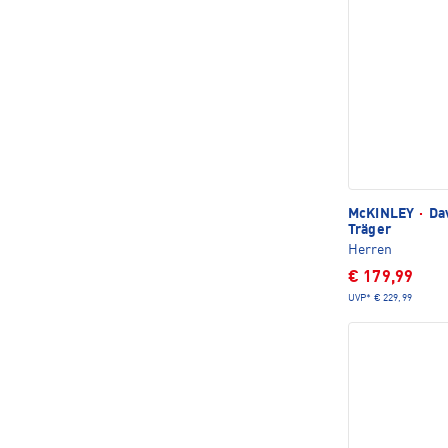
McKINLEY
·
Dav
Träger
Herren
€ 179,99
UVP*
€ 229,99