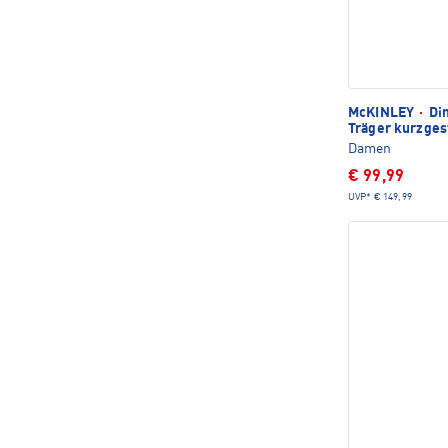
McKINLEY
·
Din
Träger kurzges
Damen
€ 99,99
UVP*
€ 149,99