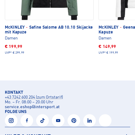
McKINLEY
·
Safine Salome AB 10.10 Skijacke
McKINLEY
·
Geena 
mit Kapuze
Kapuze
Damen
Damen
€ 199,99
€ 149,99
UVP*
€ 299,99
UVP*
€ 199,99
KONTAKT
+43 7242 600 204 (zum Ortstarif)
Mo. – Fr. 08:00 – 20:00 Uhr
service.eshop
@
intersport.at
FOLGE UNS