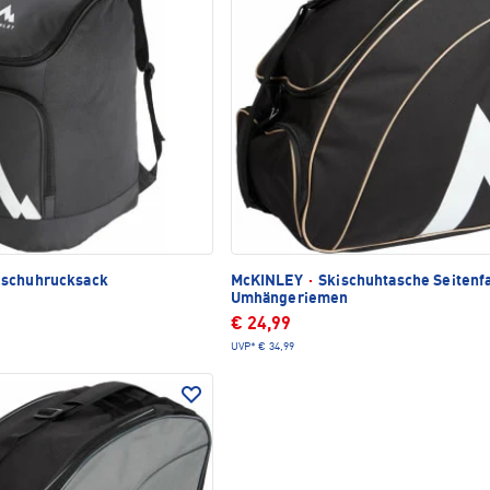
ischuhrucksack
McKINLEY
·
Skischuhtasche Seitenf
Umhängeriemen
€ 24,99
UVP*
€ 34,99