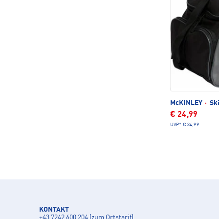
McKINLEY
·
Ski
€ 24,99
UVP*
€ 34,99
KONTAKT
+43 7242 600 204 (zum Ortstarif)