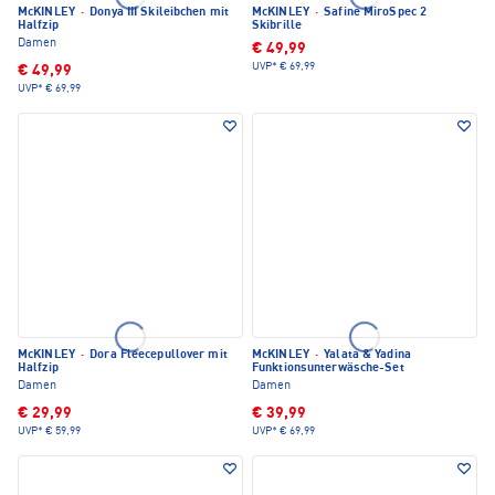
McKINLEY
·
Donya III Skileibchen mit
McKINLEY
·
Safine MiroSpec 2
Halfzip
Skibrille
Damen
€ 49,99
UVP*
€ 69,99
€ 49,99
UVP*
€ 69,99
McKINLEY
·
Dora Fleecepullover mit
McKINLEY
·
Yalata & Yadina
Halfzip
Funktionsunterwäsche-Set
Damen
Damen
€ 29,99
€ 39,99
UVP*
€ 59,99
UVP*
€ 69,99