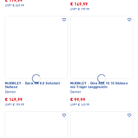
€ 179,99
€ 149,99
UVP*
€ 249,99
UVP*
€ 199,99
McKINLEY
·
Dalia VM 8.8 Softshell
McKINLEY
·
Dina AQX 10.10 Skihose
Skihose
mit Träger langgestellt
Damen
Damen
€ 149,99
€ 99,99
UVP*
€ 199,99
UVP*
€ 149,99