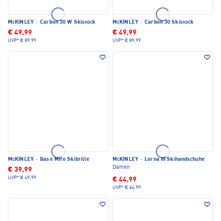
McKINLEY
·
Carbon 30 W Skistock
McKINLEY
·
Carbon 30 Skistock
€ 49,99
€ 49,99
UVP*
€ 89,99
UVP*
€ 89,99
McKINLEY
·
Base Miro Skibrille
McKINLEY
·
Lorna III Skihandschuhe
Damen
€ 39,99
UVP*
€ 49,99
€ 44,99
UVP*
€ 64,99