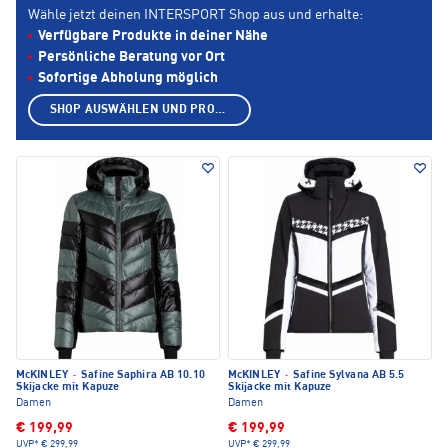
Wähle jetzt deinen INTERSPORT Shop aus und erhalte:
Verfügbare Produkte in deiner Nähe
Persönliche Beratung vor Ort
Sofortige Abholung möglich
SHOP AUSWÄHLEN UND PRODUKTE ANZEIGEN
McKINLEY
·
Safine Saphira AB 10.10
McKINLEY
·
Safine Sylvana AB 5.5
Skijacke mit Kapuze
Skijacke mit Kapuze
Damen
Damen
€ 199,99
€ 199,99
UVP*
€ 299,99
UVP*
€ 299,99