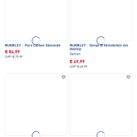
McKINLEY
·
Pure Carbon Skistöcke
McKINLEY
·
Donya III Skileibchen mit
Halfzip
€ 54,99
Damen
UVP*
€ 79,99
€ 49,99
UVP*
€ 69,99