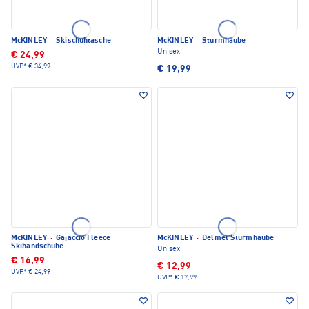
McKINLEY
·
Skischuhtasche
McKINLEY
·
Sturmhaube
Unisex
€ 24,99
UVP*
€ 34,99
€ 19,99
McKINLEY
·
Gajaccio Fleece
McKINLEY
·
Delmet Sturmhaube
Skihandschuhe
Unisex
€ 16,99
€ 12,99
UVP*
€ 24,99
UVP*
€ 17,99