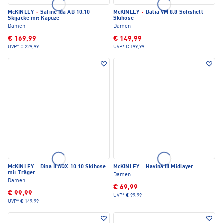
McKINLEY
·
Safine Ida AB 10.10
McKINLEY
·
Dalia VM 8.8 Softshell
Skijacke mit Kapuze
Skihose
Damen
Damen
€ 169,99
€ 149,99
UVP*
€ 229,99
UVP*
€ 199,99
McKINLEY
·
Dina II AQX 10.10 Skihose
McKINLEY
·
Havina III Midlayer
mit Träger
Damen
Damen
€ 69,99
€ 99,99
UVP*
€ 99,99
UVP*
€ 149,99