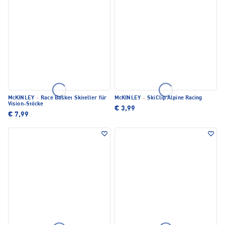
McKINLEY
·
Race Basket Skiteller für
McKINLEY
·
SkiClip Alpine Racing
Vision-Stöcke
€ 3,99
€ 7,99