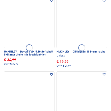
McKINLEY
·
Devon II VM 5.10 Softshell
McKINLEY
·
Dillingham II Sturmhaube
Skihandschuhe mit Touchfunktion
Unisex
€ 24,99
€ 19,99
UVP*
€ 34,99
UVP*
€ 24,99