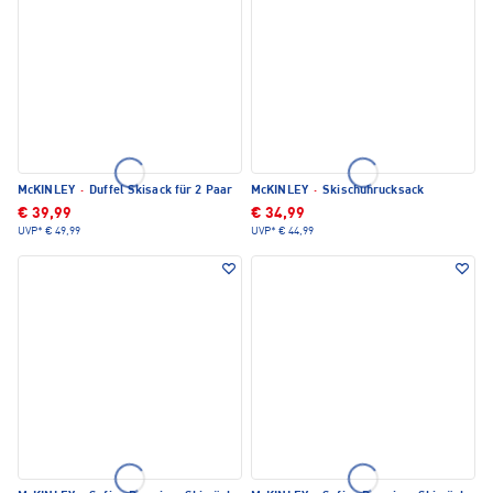
McKINLEY
·
Duffel Skisack für 2 Paar
McKINLEY
·
Skischuhrucksack
€ 39,99
€ 34,99
UVP*
€ 49,99
UVP*
€ 44,99