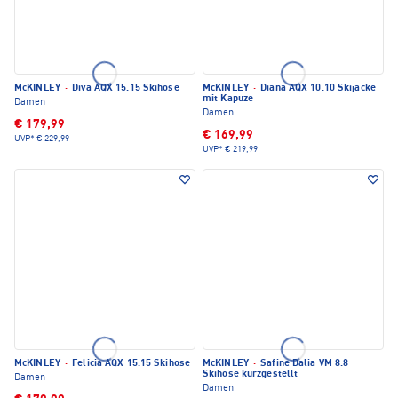
McKINLEY
·
Diva AQX 15.15 Skihose
McKINLEY
·
Diana AQX 10.10 Skijacke
mit Kapuze
Damen
Damen
€ 179,99
€ 169,99
UVP*
€ 229,99
UVP*
€ 219,99
McKINLEY
·
Felicia AQX 15.15 Skihose
McKINLEY
·
Safine Dalia VM 8.8
Skihose kurzgestellt
Damen
Damen