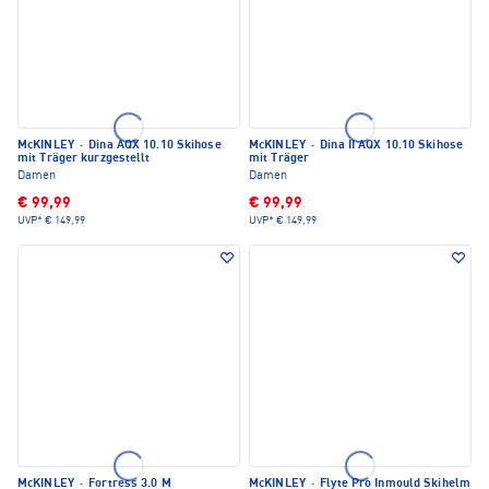
McKINLEY
·
Dina AQX 10.10 Skihose
McKINLEY
·
Dina II AQX 10.10 Skihose
mit Träger kurzgestellt
mit Träger
Damen
Damen
€ 99,99
€ 99,99
UVP*
€ 149,99
UVP*
€ 149,99
McKINLEY
·
Fortress 3.0 M
McKINLEY
·
Flyte Pro Inmould Skihelm