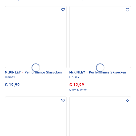
McKINLEY
·
Performance Skisocken
McKINLEY
·
Performance Skisocken
Unisex
Unisex
€ 19,99
€ 12,99
UVP*
€ 19,99