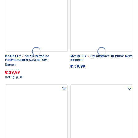
McKINLEY
·
Yalata & Yadina
McKINLEY
·
Ersatzvisier zu Pulse Revo
Funktionsunterwäsche-Set
Skihelm
Damen
€ 49,99
€ 39,99
UVP*
€ 69,99