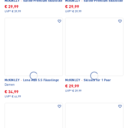
McKINLEY
·
Safine Premium Skistöcke
McKINLEY
·
Safine Premium Skistöcke
€ 29,99
€ 29,99
UVP*
€ 39,99
UVP*
€ 39,99
McKINLEY
·
Lena AQX 5.5 Fäustlinge
McKINLEY
·
Skisack für 1 Paar
Damen
€ 29,99
UVP*
€ 39,99
€ 34,99
UVP*
€ 44,99