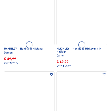
McKINLEY
·
Havina III Midlayer
McKINLEY
·
Havina IV Midlayer mit
Halfzip
Damen
Damen
€ 69,99
€ 49,99
UVP*
€ 99,99
UVP*
€ 79,99