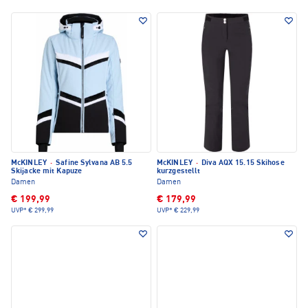
McKINLEY
·
Safine Sylvana AB 5.5
McKINLEY
·
Diva AQX 15.15 Skihose
Skijacke mit Kapuze
kurzgestellt
Damen
Damen
€ 199,99
€ 179,99
UVP*
€ 299,99
UVP*
€ 229,99