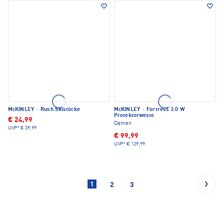
McKINLEY
·
Rush Skistöcke
McKINLEY
·
Fortress 3.0 W
Protektorweste
€ 24,99
Damen
UVP*
€ 39,99
€ 99,99
UVP*
€ 129,99
1
2
3