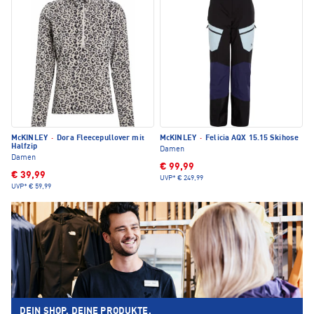
McKINLEY
·
Dora Fleecepullover mit
McKINLEY
·
Felicia AQX 15.15 Skihose
Halfzip
Damen
Damen
€ 99,99
€ 39,99
UVP*
€ 249,99
UVP*
€ 59,99
DEIN SHOP. DEINE PRODUKTE.