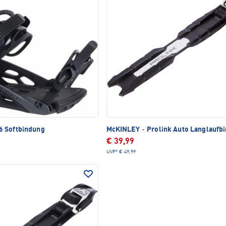
 Softbindung
McKINLEY
·
Prolink Auto Langlaufb
€ 39,99
UVP*
€ 49,99