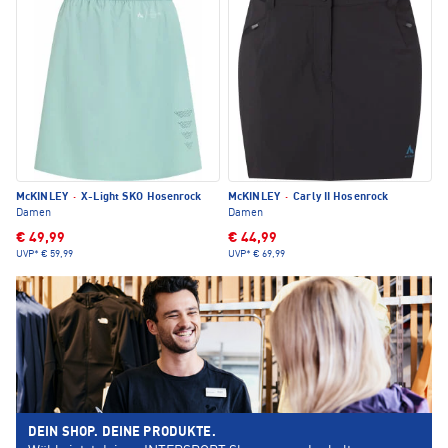
McKINLEY
·
X-Light SKO Hosenrock
McKINLEY
·
Carly II Hosenrock
Damen
Damen
€ 49,99
€ 44,99
UVP*
€ 59,99
UVP*
€ 69,99
DEIN SHOP. DEINE PRODUKTE.