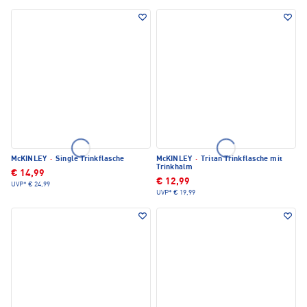
McKINLEY
·
Single Trinkflasche
McKINLEY
·
Tritan Trinkflasche mit
Trinkhalm
€ 14,99
€ 12,99
UVP*
€ 24,99
UVP*
€ 19,99