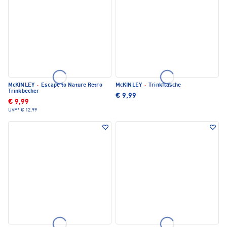
McKINLEY
·
Escape to Nature Retro
McKINLEY
·
Trinkflasche
Trinkbecher
€ 9,99
€ 9,99
UVP*
€ 12,99