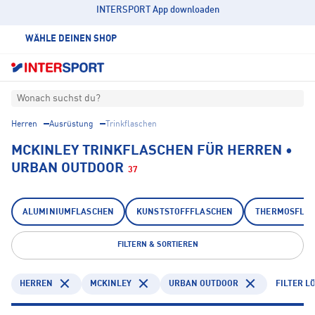
INTERSPORT App downloaden
WÄHLE DEINEN SHOP
Wonach suchst du?
Herren
Ausrüstung
Trinkflaschen
MCKINLEY TRINKFLASCHEN FÜR HERREN •
URBAN OUTDOOR
37
ALUMINIUMFLASCHEN
KUNSTSTOFFFLASCHEN
THERMOSFLA
FILTERN & SORTIEREN
HERREN
MCKINLEY
URBAN OUTDOOR
FILTER L