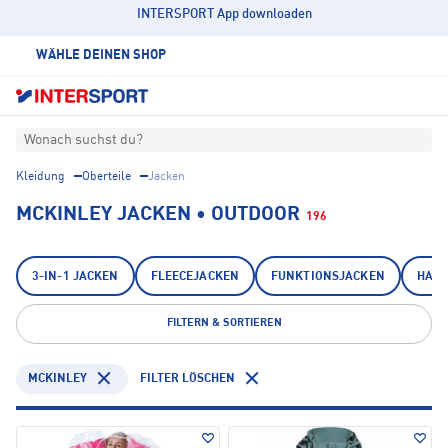
INTERSPORT App downloaden
WÄHLE DEINEN SHOP
Wonach suchst du?
Kleidung
Oberteile
Jacken
MCKINLEY JACKEN • OUTDOOR
196
3-IN-1 JACKEN
FLEECEJACKEN
FUNKTIONSJACKEN
HARD
FILTERN & SORTIEREN
MCKINLEY
FILTER LÖSCHEN