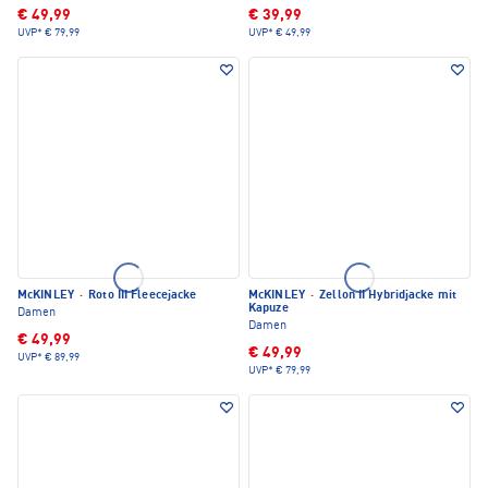
€ 49,99
€ 39,99
UVP*
€ 79,99
UVP*
€ 49,99
McKINLEY
·
Roto III Fleecejacke
McKINLEY
·
Zellon II Hybridjacke mit
Kapuze
Damen
Damen
€ 49,99
€ 49,99
UVP*
€ 89,99
UVP*
€ 79,99