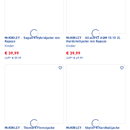
McKINLEY
·
Sagan II Hybridjacke mit
McKINLEY
·
Allalin LT AQM 10.10 2L
Kapuze
Hardshelljacke mit Kapuze
Kinder
Kinder
€ 39,99
€ 39,99
UVP*
€ 59,99
UVP*
€ 69,99
McKINLEY
·
Thoma II Fleecejacke
McKINLEY
·
Skyler II Hardhalljacke