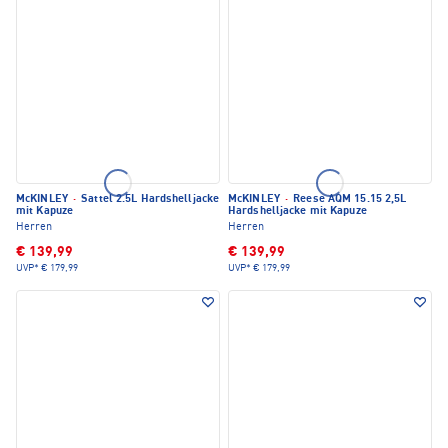
McKINLEY
·
Sattel 2.5L Hardshelljacke
McKINLEY
·
Reese AQM 15.15 2,5L
mit Kapuze
Hardshelljacke mit Kapuze
Herren
Herren
€ 139,99
€ 139,99
UVP*
€ 179,99
UVP*
€ 179,99