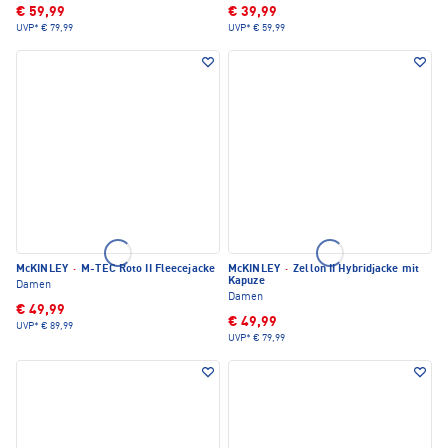
€ 59,99
€ 39,99
UVP*
€ 79,99
UVP*
€ 59,99
McKINLEY
·
M-TEC Roto II Fleecejacke
McKINLEY
·
Zellon II Hybridjacke mit
Kapuze
Damen
Damen
€ 49,99
€ 49,99
UVP*
€ 89,99
UVP*
€ 79,99