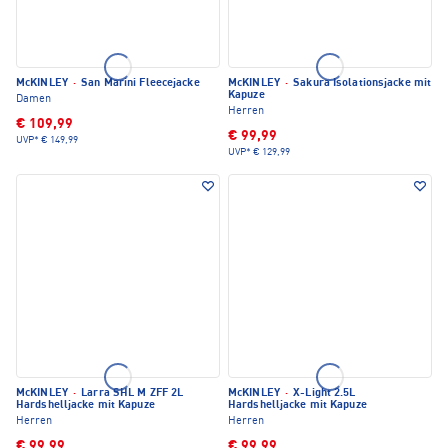
McKINLEY
·
San Marini Fleecejacke
McKINLEY
·
Sakura Isolationsjacke mit
Kapuze
Damen
Herren
€ 109,99
€ 99,99
UVP*
€ 149,99
UVP*
€ 129,99
McKINLEY
·
Larra SHL M ZFF 2L
McKINLEY
·
X-Light 2.5L
Hardshelljacke mit Kapuze
Hardshelljacke mit Kapuze
Herren
Herren
€ 99,99
€ 99,99