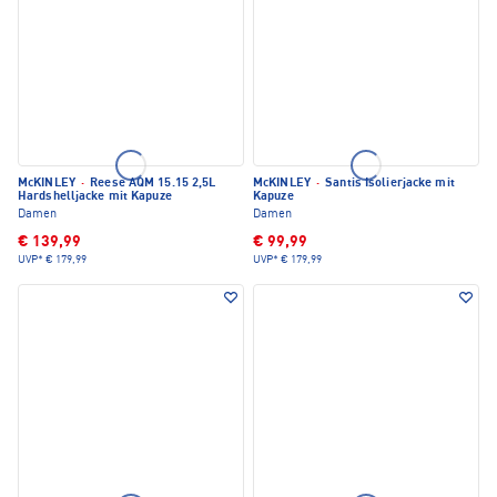
McKINLEY
·
Reese AQM 15.15 2,5L
McKINLEY
·
Santis Isolierjacke mit
Hardshelljacke mit Kapuze
Kapuze
Damen
Damen
€ 139,99
€ 99,99
UVP*
€ 179,99
UVP*
€ 179,99