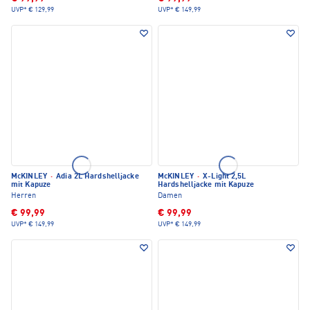
UVP*
€ 129,99
UVP*
€ 149,99
McKINLEY
·
Adia 2L Hardshelljacke
McKINLEY
·
X-Light 2,5L
mit Kapuze
Hardshelljacke mit Kapuze
Herren
Damen
€ 99,99
€ 99,99
UVP*
€ 149,99
UVP*
€ 149,99