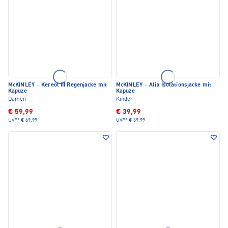
McKINLEY
·
Kereol III Regenjacke mit
McKINLEY
·
Alix Isolationsjacke mit
Kapuze
Kapuze
Damen
Kinder
€ 59,99
€ 39,99
UVP*
€ 69,99
UVP*
€ 69,99