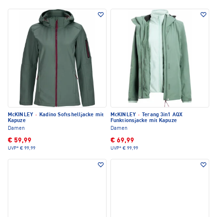
McKINLEY
·
Kadino Softshelljacke mit
McKINLEY
·
Terang 3in1 AQX
Kapuze
Funktionsjacke mit Kapuze
Damen
Damen
€ 59,99
€ 69,99
UVP*
€ 99,99
UVP*
€ 99,99