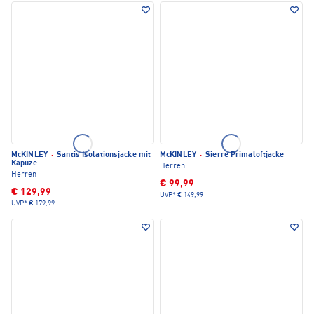
McKINLEY
·
Santis Isolationsjacke mit
McKINLEY
·
Sierre Primaloftjacke
Kapuze
Herren
Herren
€ 99,99
€ 129,99
UVP*
€ 149,99
UVP*
€ 179,99