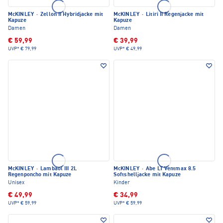
McKINLEY
·
Zellon II Hybridjacke mit
McKINLEY
·
Litiri II Regenjacke mit
Kapuze
Kapuze
Damen
Damen
€ 59,99
€ 39,99
UVP*
€ 79,99
UVP*
€ 49,99
McKINLEY
·
Lambaol III 2L
McKINLEY
·
Abe LT Ventmax 8.5
Regenponcho mit Kapuze
Softshelljacke mit Kapuze
Unisex
Kinder
€ 49,99
€ 34,99
UVP*
€ 59,99
UVP*
€ 59,99