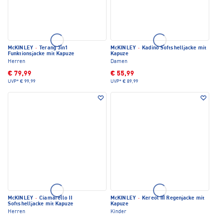
McKINLEY
·
Terang 3in1
McKINLEY
·
Kadino Softshelljacke mit
Funktionsjacke mit Kapuze
Kapuze
Herren
Damen
€ 79,99
€ 55,99
UVP*
€ 99,99
UVP*
€ 89,99
McKINLEY
·
Ciamarello II
McKINLEY
·
Kereol III Regenjacke mit
Softshelljacke mit Kapuze
Kapuze
Herren
Kinder