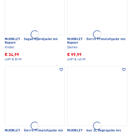
McKINLEY
·
Sagan Hybridjacke mit
McKINLEY
·
Sierre Primaloftjacke mit
Kapuze
Kapuze
Kinder
Damen
€ 34,99
€ 99,99
UVP*
€ 59,99
UVP*
€ 149,99
McKINLEY
·
Sierre Primaloftjacke mit
McKINLEY
·
Isar 2L Regenjacke mit