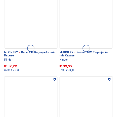
McKINLEY
·
Kereol III Regenjacke mit
McKINLEY
·
Kereol AQX Regenjacke
Kapuze
mit Kapuze
Kinder
Kinder
€ 39,99
€ 39,99
UVP*
€ 49,99
UVP*
€ 49,99