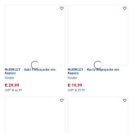
McKINLEY
·
Aaki Fleecejacke mit
McKINLEY
·
Karly Regenjacke mit
Kapuze
Kapuze
Kinder
Kinder
€ 29,99
€ 19,99
UVP*
€ 44,99
UVP*
€ 29,99