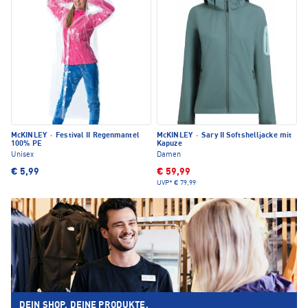
McKINLEY
·
Festival II Regenmantel
McKINLEY
·
Sary II Softshelljacke mit
100% PE
Kapuze
Unisex
Damen
€ 5,99
€ 59,99
UVP*
€ 79,99
DEIN SHOP. DEINE PRODUKTE.