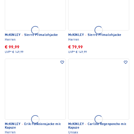
McKINLEY
·
Sierre Primaloftjacke
McKINLEY
·
Sierre Primaloftjacke
Herren
Herren
€ 99,99
€ 79,99
UVP*
€ 149,99
UVP*
€ 149,99
McKINLEY
·
Erik Funktionsjacke mit
McKINLEY
·
Carlino Regenponcho mit
Kapuze
Kapuze
Herren
Unisex