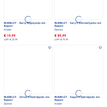
McKINLEY
·
Karly Regenjacke mit
McKINLEY
·
Sary II Softshelljacke mit
Kapuze
Kapuze
Kinder
Damen
€ 19,99
€ 59,99
UVP*
€ 29,99
UVP*
€ 79,99
McKINLEY
·
Zellon II Hybridjacke mit
McKINLEY
·
Sagan II Hybridjacke mit
Kapuze
Kapuze
Damen
Kinder