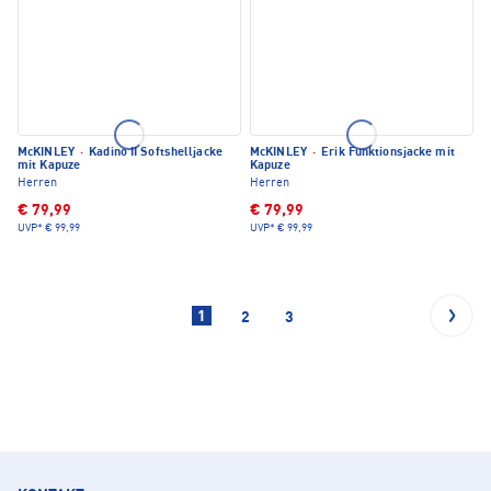
McKINLEY
·
Kadino II Softshelljacke
McKINLEY
·
Erik Funktionsjacke mit
mit Kapuze
Kapuze
Herren
Herren
€ 79,99
€ 79,99
UVP*
€ 99,99
UVP*
€ 99,99
1
2
3