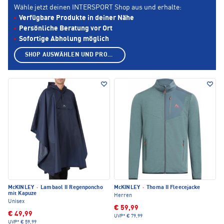
Wähle jetzt deinen INTERSPORT Shop aus und erhalte:
Verfügbare Produkte in deiner Nähe
Persönliche Beratung vor Ort
Sofortige Abholung möglich
SHOP AUSWÄHLEN UND PRODUKTE ANZEIGEN
McKINLEY
·
Lambaol II Regenponcho
McKINLEY
·
Thoma II Fleecejacke
mit Kapuze
Herren
Unisex
€ 59,99
€ 49,99
UVP*
€ 79,99
UVP*
€ 59,99