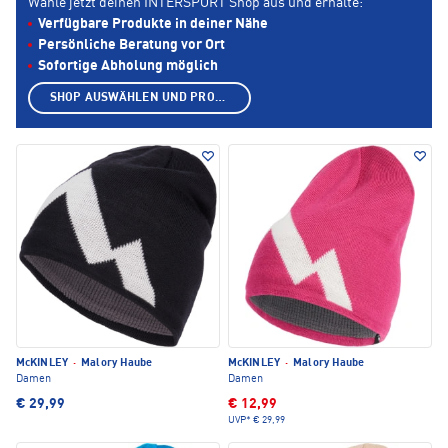
Wähle jetzt deinen INTERSPORT Shop aus und erhalte:
Verfügbare Produkte in deiner Nähe
Persönliche Beratung vor Ort
Sofortige Abholung möglich
SHOP AUSWÄHLEN UND PRODUKTE ANZEIGEN
McKINLEY
·
Malory Haube
McKINLEY
·
Malory Haube
Damen
Damen
€ 29,99
€ 12,99
UVP*
€ 29,99