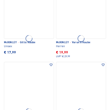
McKINLEY
·
Gillis Haube
McKINLEY
·
Varun II Haube
Unisex
Herren
€ 17,99
€ 19,99
UVP*
€ 29,99