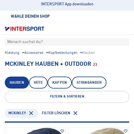
INTERSPORT App downloaden
WÄHLE DEINEN SHOP
Wonach suchst du?
Kleidung
Accessoires
Kopfbedeckungen
Hauben
MCKINLEY HAUBEN • OUTDOOR
23
HAUBEN
HÜTE
KAPPEN
STIRNBÄNDER
FILTERN & SORTIEREN
MCKINLEY
FILTER LÖSCHEN