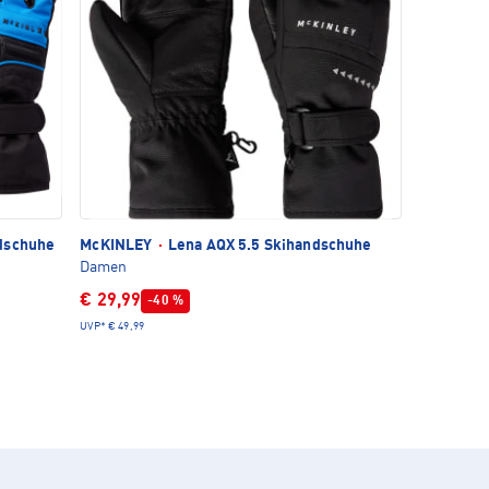
dschuhe
McKINLEY
·
Lena AQX 5.5 Skihandschuhe
Damen
€ 29,99
-40 %
UVP*
€ 49,99