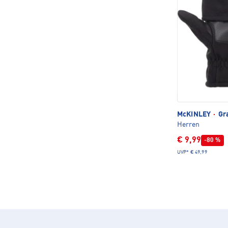
McKINLEY
·
Gra
Herren
€ 9,99
-80 %
UVP*
€ 49,99