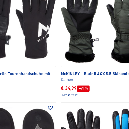
lin Tourenhandschuhe mit
McKINLEY
·
Blair II AQX 5.5 Skihan
Damen
€ 34,99
-41 %
UVP*
€ 59,99