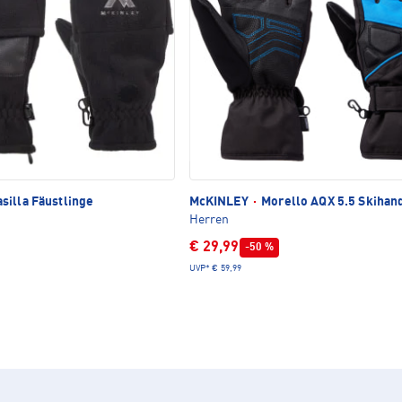
silla Fäustlinge
McKINLEY
·
Morello AQX 5.5 Skihan
Herren
€ 29,99
-50 %
UVP*
€ 59,99