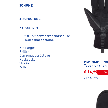
SCHUHE
AUSRÜSTUNG
Handschuhe
Ski- & Snowboardhandschuhe
Tourenhandschuhe
Bindungen
Brillen
Campingausrüstung
Rucksäcke
McKINLEY
·
Mer
Stöcke
Touchfunktion
Zelte
€ 14,99
-70 %
UVP*
€ 49,99