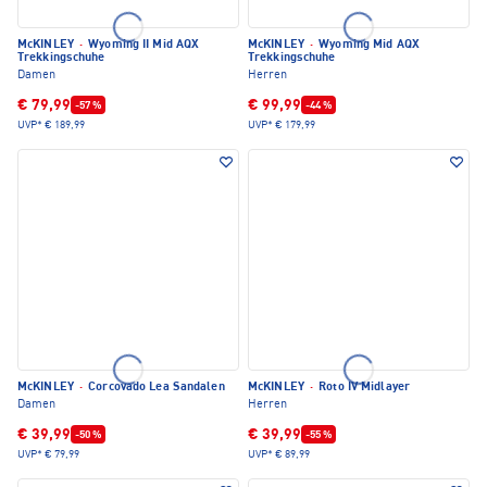
McKINLEY
·
Wyoming II Mid AQX
McKINLEY
·
Wyoming Mid AQX
Trekkingschuhe
Trekkingschuhe
Damen
Herren
€ 79,99
€ 99,99
-57 %
-44 %
UVP*
€ 189,99
UVP*
€ 179,99
McKINLEY
·
Corcovado Lea Sandalen
McKINLEY
·
Roto IV Midlayer
Damen
Herren
€ 39,99
€ 39,99
-50 %
-55 %
UVP*
€ 79,99
UVP*
€ 89,99