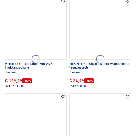
McKINLEY
·
Vulcanus Mid AQX
McKINLEY
·
Shana Warm Wanderhose
Trekkingschuhe
langgestellt
Herren
Damen
€ 109,99
€ 24,99
-45 %
-75 %
UVP*
€ 199,99
UVP*
€ 99,99