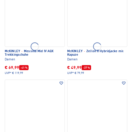
McKINLEY
·
Messina Mid IV AQX
McKINLEY
·
Zellon II Hybridjacke mit
Trekkingschuhe
Kapuze
Damen
Damen
€ 69,99
€ 49,99
-41 %
-37 %
UVP*
€ 119,99
UVP*
€ 79,99