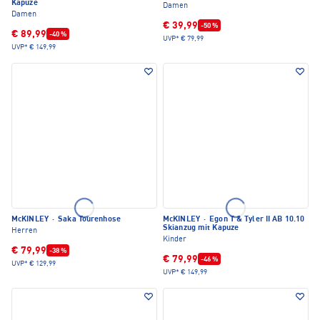
Kapuze
Damen
Damen
€ 39,99
-50 %
€ 89,99
-40 %
UVP*
€ 79,99
UVP*
€ 149,99
McKINLEY
·
Saka Tourenhose
McKINLEY
·
Egon T & Tyler II AB 10.10
Skianzug mit Kapuze
Herren
Kinder
€ 79,99
-38 %
€ 79,99
-46 %
UVP*
€ 129,99
UVP*
€ 149,99