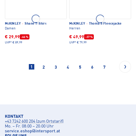
McKINLEY
·
Shane T-Shirt
McKINLEY
·
Thoma II Fleecejacke
Damen
Herren
€ 29,99
€ 49,99
-66 %
-37 %
UVP*
€ 89,99
UVP*
€ 79,99
1
2
3
4
5
6
7
KONTAKT
+43 7242 600 204 (zum Ortstarif)
Mo. – Fr. 08:00 – 20:00 Uhr
service.eshop
@
intersport.at