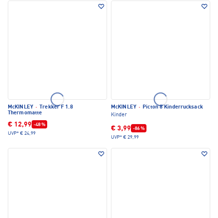
McKINLEY
·
Trekker F 1.8
McKINLEY
·
Picton 8 Kinderrucksack
Thermomatte
Kinder
€ 12,99
-48 %
€ 3,99
-86 %
UVP*
€ 24,99
UVP*
€ 29,99