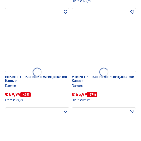
UVP*
€ 149,99
McKINLEY
·
Kadino Softshelljacke mit
McKINLEY
·
Kadino Softshelljacke mit
Kapuze
Kapuze
Damen
Damen
€ 59,99
€ 55,99
-40 %
-37 %
UVP*
€ 99,99
UVP*
€ 89,99