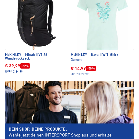
McKINLEY
·
Minah II VT 26
McKINLEY
·
Nata II W T-Shirt
Wanderucksack
Damen
€ 39,99
-52 %
€ 14,99
-50 %
UVP*
€ 84,99
UVP*
€ 29,99
DEIN SHOP. DEINE PRODUKTE.
Wähle jetzt deinen INTERSPORT Shop aus und erhalte: