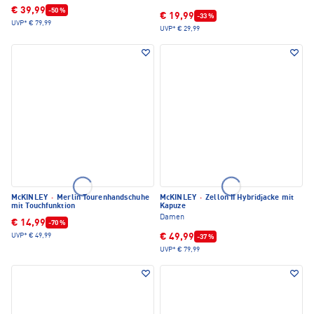
€ 39,99
-50 %
€ 19,99
-33 %
UVP*
€ 79,99
UVP*
€ 29,99
McKINLEY
·
Merlin Tourenhandschuhe
McKINLEY
·
Zellon II Hybridjacke mit
mit Touchfunktion
Kapuze
Damen
€ 14,99
-70 %
€ 49,99
UVP*
€ 49,99
-37 %
UVP*
€ 79,99