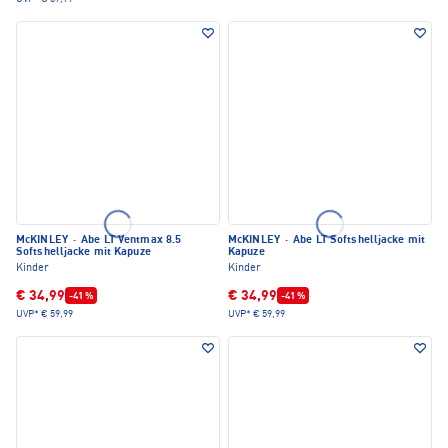
McKINLEY
·
Abe LT Ventmax 8.5
McKINLEY
·
Abe LT Softshelljacke mit
Softshelljacke mit Kapuze
Kapuze
Kinder
Kinder
€ 34,99
€ 34,99
-41 %
-41 %
UVP*
€ 59,99
UVP*
€ 59,99