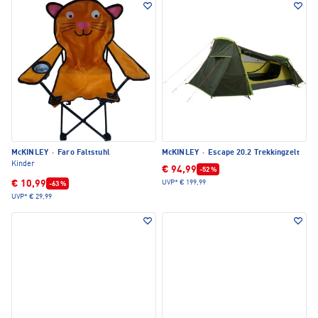
McKINLEY
·
Faro Faltstuhl
McKINLEY
·
Escape 20.2 Trekkingzelt
Kinder
€ 94,99
-52 %
€ 10,99
UVP*
€ 199,99
-63 %
UVP*
€ 29,99