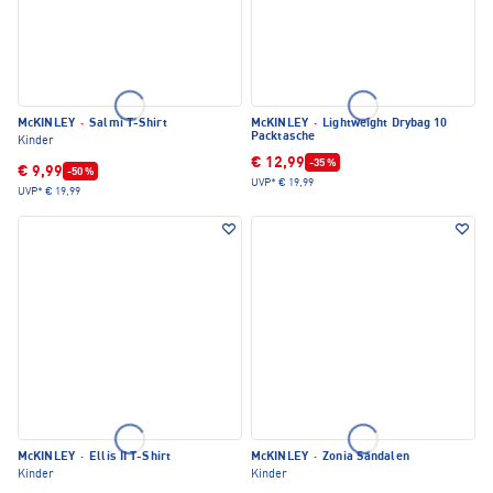
McKINLEY
·
Salmi T-Shirt
McKINLEY
·
Lightweight Drybag 10
Packtasche
Kinder
€ 12,99
-35 %
€ 9,99
-50 %
UVP*
€ 19,99
UVP*
€ 19,99
McKINLEY
·
Ellis II T-Shirt
McKINLEY
·
Zonia Sandalen
Kinder
Kinder