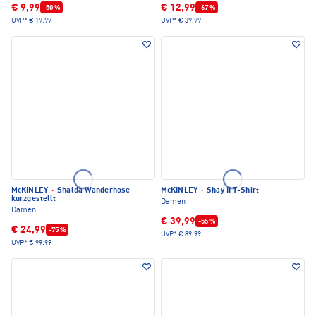
€ 9,99
€ 12,99
-50 %
-67 %
UVP*
€ 19,99
UVP*
€ 39,99
McKINLEY
·
Shalda Wanderhose
McKINLEY
·
Shay II T-Shirt
kurzgestellt
Damen
Damen
€ 39,99
-55 %
€ 24,99
-75 %
UVP*
€ 89,99
UVP*
€ 99,99