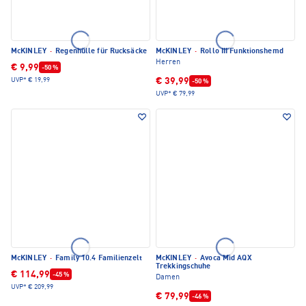
McKINLEY
·
Regenhülle für Rucksäcke
McKINLEY
·
Rollo III Funktionshemd
Herren
€ 9,99
-50 %
€ 39,99
UVP*
€ 19,99
-50 %
UVP*
€ 79,99
McKINLEY
·
Family 10.4 Familienzelt
McKINLEY
·
Avoca Mid AQX
Trekkingschuhe
€ 114,99
-45 %
Damen
UVP*
€ 209,99
€ 79,99
-46 %