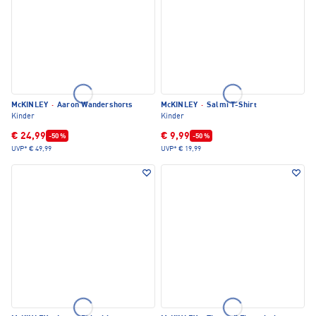
McKINLEY
·
Aaron Wandershorts
McKINLEY
·
Salmi T-Shirt
Kinder
Kinder
€ 24,99
€ 9,99
-50 %
-50 %
UVP*
€ 49,99
UVP*
€ 19,99