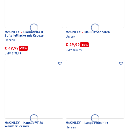
McKINLEY
·
Ciamarello II
McKINLEY
·
Maui III Sandalen
Softshelljacke mit Kapuze
Unisex
Herren
€ 29,99
-50 %
€ 49,99
-37 %
UVP*
€ 59,99
UVP*
€ 79,99
McKINLEY
·
Kansas VT 26
McKINLEY
·
Lango Poloshirt
Wanderrucksack
Herren