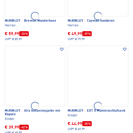
McKINLEY
·
Brenton Wanderhose
McKINLEY
·
Cayman Sandalen
Herren
Herren
€ 59,99
€ 49,99
-33 %
-37 %
UVP*
€ 89,99
UVP*
€ 79,99
McKINLEY
·
Alix Isolationsjacke mit
McKINLEY
·
EXT II Mumienschlafsack
Kapuze
Kinder
Kinder
€ 44,99
-35 %
€ 39,99
-42 %
UVP*
€ 69,99
UVP*
€ 69,99