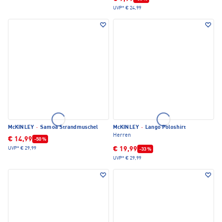
UVP*
€ 24,99
McKINLEY
·
Samoa Strandmuschel
McKINLEY
·
Lango Poloshirt
Herren
€ 14,99
-50 %
€ 19,99
UVP*
€ 29,99
-33 %
UVP*
€ 29,99