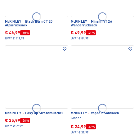
McKINLEY
·
Black Burn CT 20
McKINLEY
·
Minah I VT 26
Alpinrucksack
Wanderrucksack
€ 46,99
€ 49,99
-60 %
-41 %
UVP*
€ 119,99
UVP*
€ 84,99
McKINLEY
·
Easy Up Strandmuschel
McKINLEY
·
Vapor 2 Sandalen
Kinder
€ 25,99
-56 %
€ 24,99
UVP*
€ 59,99
-37 %
UVP*
€ 39,99