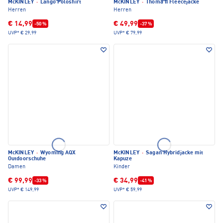
McKINLEY
·
Lango Poloshirt
McKINLEY
·
Thoma II Fleecejacke
Herren
Herren
€ 14,99
€ 49,99
-50 %
-37 %
UVP*
€ 29,99
UVP*
€ 79,99
McKINLEY
·
Wyoming AQX
McKINLEY
·
Sagan Hybridjacke mit
Outdoorschuhe
Kapuze
Damen
Kinder
€ 99,99
€ 34,99
-33 %
-41 %
UVP*
€ 149,99
UVP*
€ 59,99