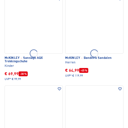
McKINLEY
·
Santiago AQX
McKINLEY
·
Bandeira Sandalen
Trekkingschuhe
Herren
Kinder
€ 64,99
-45 %
€ 69,99
-30 %
UVP*
€ 119,99
UVP*
€ 99,99