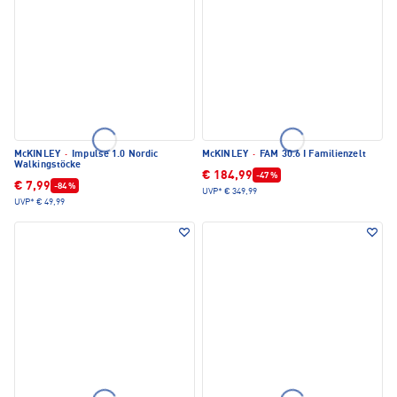
McKINLEY
·
Impulse 1.0 Nordic
McKINLEY
·
FAM 30.6 I Familienzelt
Walkingstöcke
€ 184,99
-47 %
€ 7,99
-84 %
UVP*
€ 349,99
UVP*
€ 49,99