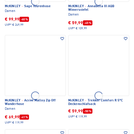
McKINLEY
·
Sage Tourenhose
McKINLEY
·
Annabella III AQB
Winterstiefel
Damen
Damen
€ 99,99
-60 %
€ 59,99
-45 %
UVP*
€ 249,99
UVP*
€ 109,99
McKINLEY
·
Active Malloy Zip Off
McKINLEY
·
Trekker Comfort R 5°C
Wanderhose
Deckenschlafsack
Damen
€ 59,99
-50 %
€ 69,99
UVP*
€ 119,99
-41 %
UVP*
€ 119,99