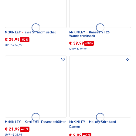
McKINLEY
·
Evia Strandmuschel
McKINLEY
·
Kansas VT 26
Wanderrucksack
€ 29,99
-50 %
€ 39,99
-50 %
UVP*
€ 59,99
UVP*
€ 79,99
McKINLEY
·
Kettle SIL Essensbehälter
McKINLEY
·
Malory Stirnband
Damen
€ 21,99
-45 %
€ 9,99
UVP*
€ 39,99
-60 %