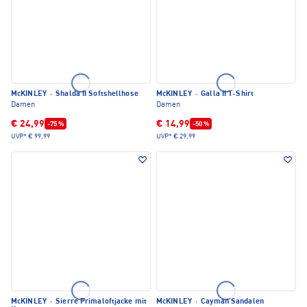
McKINLEY
·
Shalda II Softshellhose
McKINLEY
·
Galla II T-Shirt
Damen
Damen
€ 24,99
€ 14,99
-75 %
-50 %
UVP*
€ 99,99
UVP*
€ 29,99
McKINLEY
·
Sierre Primaloftjacke mit
McKINLEY
·
Cayman Sandalen