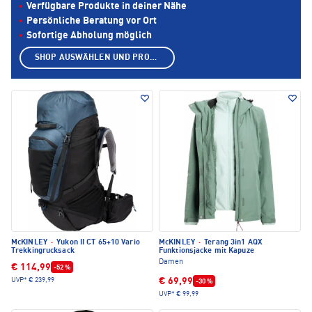
Verfügbare Produkte in deiner Nähe
Persönliche Beratung vor Ort
Sofortige Abholung möglich
SHOP AUSWÄHLEN UND PRODUKTE ANZEIGEN
McKINLEY
·
Yukon II CT 65+10 Vario
McKINLEY
·
Terang 3in1 AQX
Trekkingrucksack
Funktionsjacke mit Kapuze
Damen
€ 114,99
-52 %
€ 69,99
UVP*
€ 239,99
-30 %
UVP*
€ 99,99