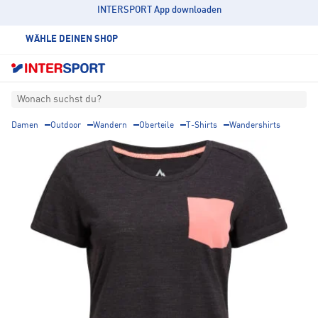
INTERSPORT App downloaden
WÄHLE DEINEN SHOP
Wonach suchst du?
Damen
Outdoor
Wandern
Oberteile
T-Shirts
Wandershirts