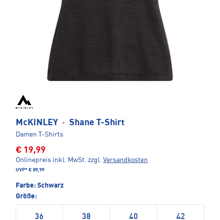
McKINLEY
·
Shane T-Shirt
Damen T-Shirts
€ 19,99
Onlinepreis inkl. MwSt.
zzgl.
Versandkosten
UVP*
€ 89,99
Farbe:
Schwarz
Größe:
36
38
40
42