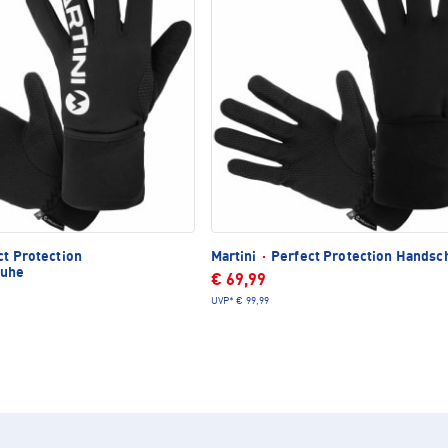
t Protection
Martini
·
Perfect Protection Handsc
huhe
€ 69,99
UVP*
€ 99,99