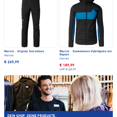
Martini
·
Original Tourenhose
Martini
·
Snowventure Hybridjacke mit
Kapuze
Herren
Herren
€ 269,99
€ 189,99
UVP*
€ 269,99
DEIN SHOP. DEINE PRODUKTE.