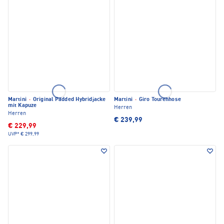
Martini
·
Original Padded Hybridjacke
Martini
·
Giro Tourenhose
mit Kapuze
Herren
Herren
€ 239,99
€ 229,99
UVP*
€ 299,99