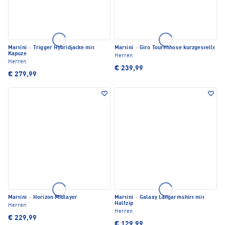
Martini
·
Trigger Hybridjacke mit
Martini
·
Giro Tourenhose kurzgestellt
Kapuze
Herren
Herren
€ 239,99
€ 279,99
Martini
·
Horizon Midlayer
Martini
·
Galaxy Langarmshirt mit
Halfzip
Herren
Herren
€ 229,99
€ 129,99