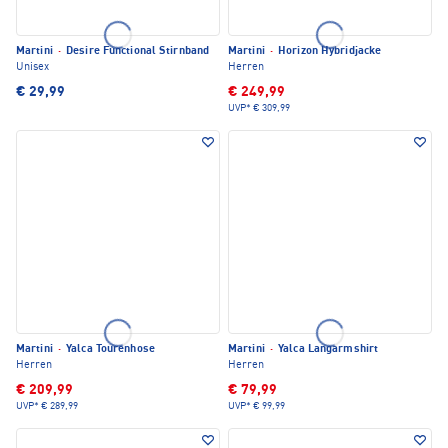
Martini
·
Desire Functional Stirnband
Martini
·
Horizon Hybridjacke
Unisex
Herren
€ 29,99
€ 249,99
UVP*
€ 309,99
Martini
·
Yalca Tourenhose
Martini
·
Yalca Langarmshirt
Herren
Herren
€ 209,99
€ 79,99
UVP*
€ 289,99
UVP*
€ 99,99