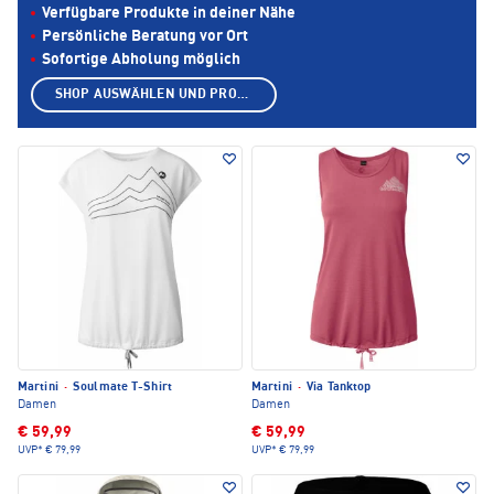
Verfügbare Produkte in deiner Nähe
Persönliche Beratung vor Ort
Sofortige Abholung möglich
SHOP AUSWÄHLEN UND PRODUKTE ANZEIGEN
Martini
·
Soulmate T-Shirt
Martini
·
Via Tanktop
Damen
Damen
€ 59,99
€ 59,99
UVP*
€ 79,99
UVP*
€ 79,99