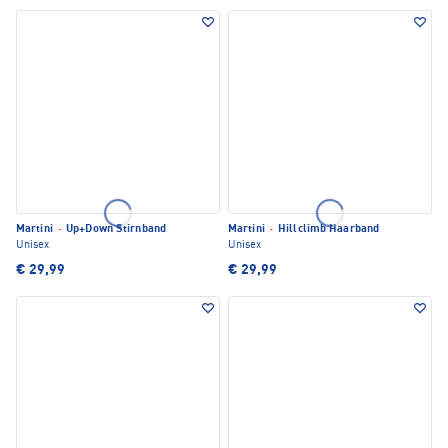
Martini
·
Up+Down Stirnband
Martini
·
Hillclimb Haarband
Unisex
Unisex
€ 29,99
€ 29,99