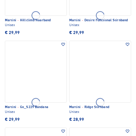
Martini
·
Hillclimb Haarband
Martini
·
Desire Functional Stirnband
Unisex
Unisex
€ 29,99
€ 29,99
Martini
·
Go_S229 Bandana
Martini
·
Ridge Stirnband
Unisex
Unisex
€ 29,99
€ 28,99