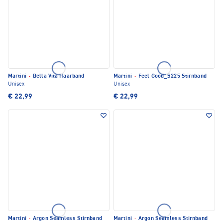
Martini
·
Bella Vita Haarband
Martini
·
Feel Good_S225 Stirnband
Unisex
Unisex
€ 22,99
€ 22,99
Martini
·
Argon Seamless Stirnband
Martini
·
Argon Seamless Stirnband