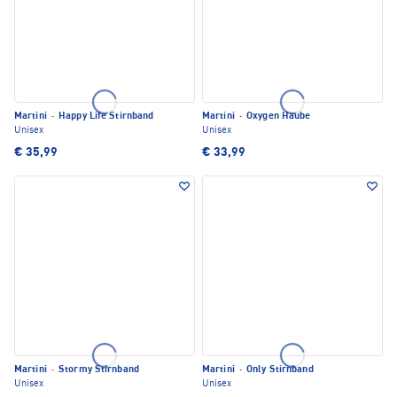
Martini
·
Happy Life Stirnband
Martini
·
Oxygen Haube
Unisex
Unisex
€ 35,99
€ 33,99
Martini
·
Stormy Stirnband
Martini
·
Only Stirnband
Unisex
Unisex