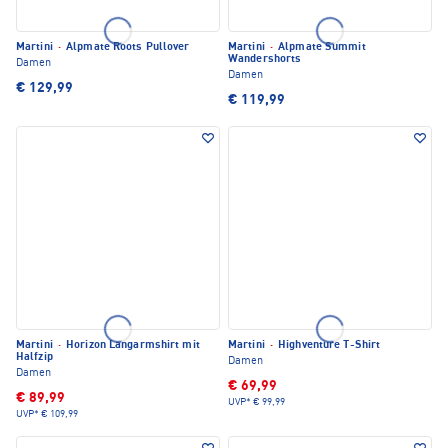
Martini
·
Alpmate Roots Pullover
Martini
·
Alpmate Summit
Wandershorts
Damen
Damen
€ 129,99
€ 119,99
Martini
·
Horizon Langarmshirt mit
Martini
·
Highventure T-Shirt
Halfzip
Damen
Damen
€ 69,99
€ 89,99
UVP*
€ 99,99
UVP*
€ 109,99