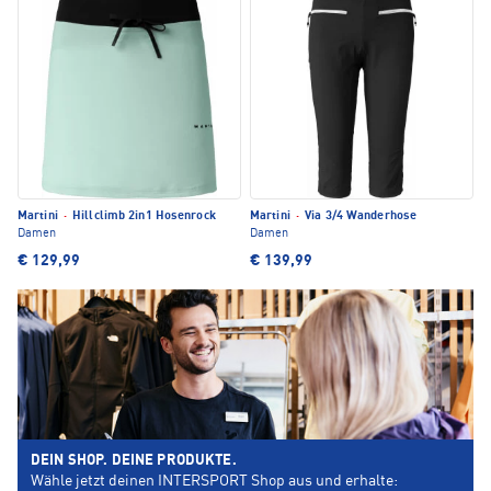
Martini
·
Hillclimb 2in1 Hosenrock
Martini
·
Via 3/4 Wanderhose
Damen
Damen
€ 129,99
€ 139,99
DEIN SHOP. DEINE PRODUKTE.
Wähle jetzt deinen INTERSPORT Shop aus und erhalte: