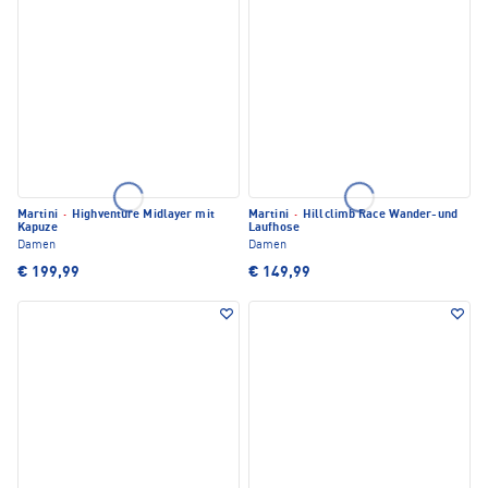
Martini
·
Highventure Midlayer mit
Martini
·
Hillclimb Race Wander-und
Kapuze
Laufhose
Damen
Damen
€ 199,99
€ 149,99