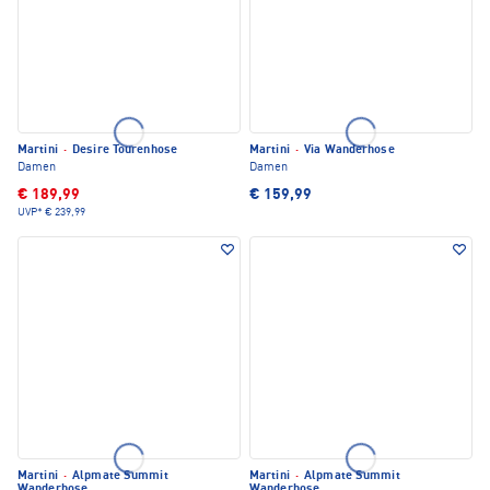
Martini
·
Desire Tourenhose
Martini
·
Via Wanderhose
Damen
Damen
€ 189,99
€ 159,99
UVP*
€ 239,99
Martini
·
Alpmate Summit
Martini
·
Alpmate Summit
Wanderhose
Wanderhose