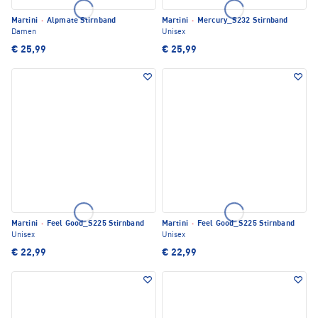
Martini
·
Alpmate Stirnband
Martini
·
Mercury_S232 Stirnband
Damen
Unisex
€ 25,99
€ 25,99
Martini
·
Feel Good_S225 Stirnband
Martini
·
Feel Good_S225 Stirnband
Unisex
Unisex
€ 22,99
€ 22,99