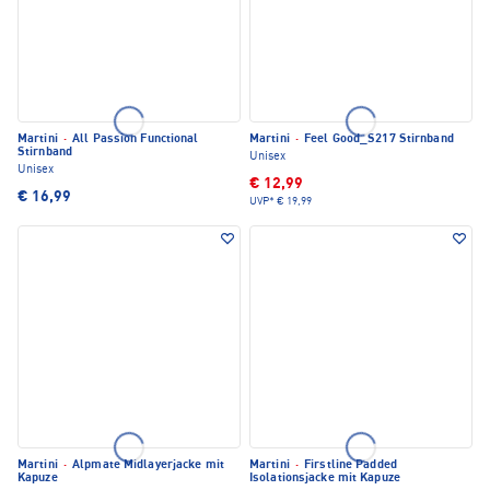
Martini
·
All Passion Functional
Martini
·
Feel Good_S217 Stirnband
Stirnband
Unisex
Unisex
€ 12,99
€ 16,99
UVP*
€ 19,99
Martini
·
Alpmate Midlayerjacke mit
Martini
·
Firstline Padded
Kapuze
Isolationsjacke mit Kapuze