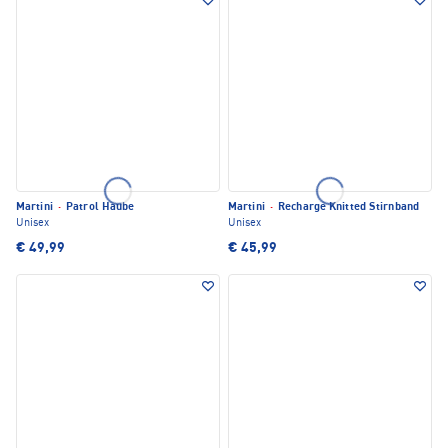
Martini
·
Patrol Haube
Martini
·
Recharge Knitted Stirnband
Unisex
Unisex
€ 49,99
€ 45,99