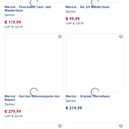
Martini
·
Pacemaker Lauf- und
Martini
·
Via 3/4 Wanderhose
Wanderhose
Damen
Damen
€ 99,99
€ 119,99
UVP*
€ 139,99
UVP*
€ 149,99
Martini
·
Horizon Isolationsjacke mit
Martini
·
Original Tourenhose
Kapuze
Damen
Damen
€ 219,99
€ 279,99
UVP*
€ 369,99