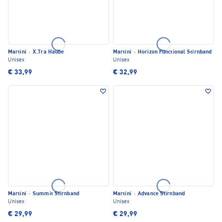
Martini
·
X.Tra Haube
Martini
·
Horizon Functional Stirnband
Unisex
Unisex
€ 33,99
€ 32,99
Martini
·
Summit Stirnband
Martini
·
Advance Stirnband
Unisex
Unisex
€ 29,99
€ 29,99