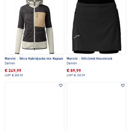
Martini
·
Yalca Hybridjacke mit Kapuze
Martini
·
Hillclimb Hosenrock
Damen
Damen
€ 249,99
€ 89,99
UVP*
€ 309,99
UVP*
€ 109,99