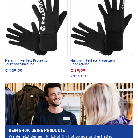
Martini
·
Perfect Protection
Martini
·
Perfect Protection
Tourenhandschuhe
Handschuhe
€ 109,99
€ 69,99
UVP*
€ 99,99
DEIN SHOP. DEINE PRODUKTE.
Wähle jetzt deinen INTERSPORT Shop aus und erhalte: