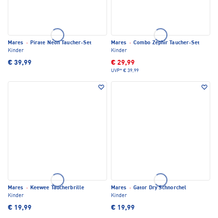
Mares
·
Pirate Neon Taucher-Set
Mares
·
Combo Zephir Taucher-Set
Kinder
Kinder
€ 39,99
€ 29,99
UVP*
€ 39,99
Mares
·
Keewee Taucherbrille
Mares
·
Gator Dry Schnorchel
Kinder
Kinder
€ 19,99
€ 19,99