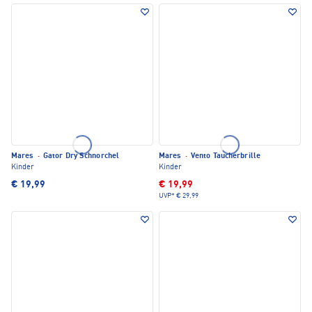
Mares
·
Gator Dry Schnorchel
Mares
·
Vento Taucherbrille
Kinder
Kinder
€ 19,99
€ 19,99
UVP*
€ 29,99