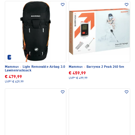
IM SET ERHÄLTLICH
Mammut
·
Light Removable Airbag 3.0
Mammut
·
Barryvox 2 Peak 240 Set
Lawinenrucksack
€ 459,99
€ 479,99
UVP*
€ 499,99
UVP*
€ 629,99