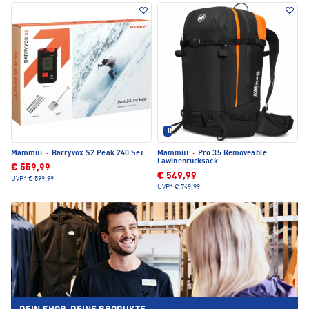
IM SET ERHÄLTLICH
Mammut
·
Barryvox S2 Peak 240 Set
Mammut
·
Pro 35 Removeable
Lawinenrucksack
€ 559,99
€ 549,99
UVP*
€ 599,99
UVP*
€ 749,99