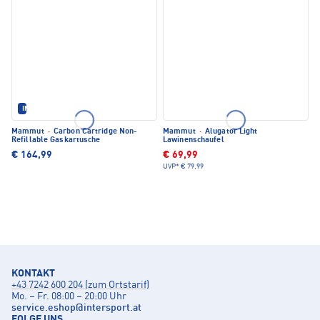
IM SET ERHÄLTLICH
Mammut
·
Carbon Cartridge Non-
Mammut
·
Alugator Light
Refillable Gaskartusche
Lawinenschaufel
€ 164,99
€ 69,99
UVP*
€ 79,99
KONTAKT
+43 7242 600 204 (zum Ortstarif)
Mo. – Fr. 08:00 – 20:00 Uhr
service.eshop
@
intersport.at
FOLGE UNS