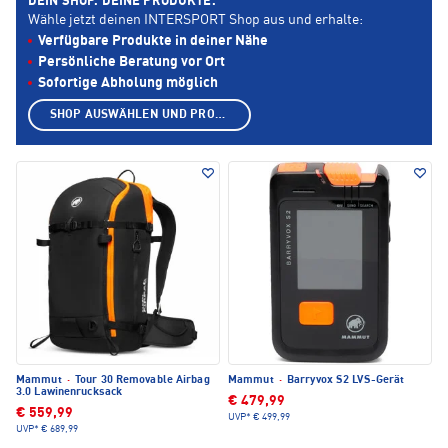
DEIN SHOP. DEINE PRODUKTE.
Wähle jetzt deinen INTERSPORT Shop aus und erhalte:
Verfügbare Produkte in deiner Nähe
Persönliche Beratung vor Ort
Sofortige Abholung möglich
SHOP AUSWÄHLEN UND PRODUKTE ANZEIGEN
Mammut
·
Tour 30 Removable Airbag
Mammut
·
Barryvox S2 LVS-Gerät
3.0 Lawinenrucksack
€ 479,99
€ 559,99
UVP*
€ 499,99
UVP*
€ 689,99