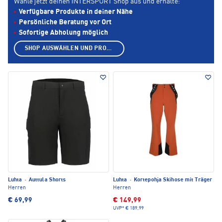
Wähle jetzt deinen INTERSPORT Shop aus und erhalte:
Verfügbare Produkte in deiner Nähe
Persönliche Beratung vor Ort
Sofortige Abholung möglich
SHOP AUSWÄHLEN UND PRODUKTE ANZEIGEN
Luhta
·
Auttula Shorts
Luhta
·
Kortepohja Skihose mit Träger
Herren
Herren
€ 69,99
€ 149,99
UVP*
€ 189,99