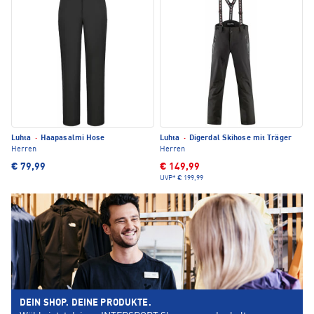
Luhta
·
Haapasalmi Hose
Luhta
·
Digerdal Skihose mit Träger
Herren
Herren
€ 79,99
€ 149,99
UVP*
€ 199,99
DEIN SHOP. DEINE PRODUKTE.