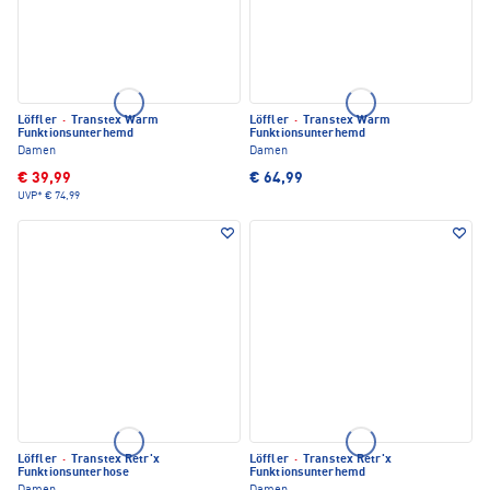
Löffler
·
Transtex Warm
Löffler
·
Transtex Warm
Funktionsunterhemd
Funktionsunterhemd
Damen
Damen
€ 39,99
€ 64,99
UVP*
€ 74,99
Löffler
·
Transtex Retr'x
Löffler
·
Transtex Retr'x
Funktionsunterhose
Funktionsunterhemd