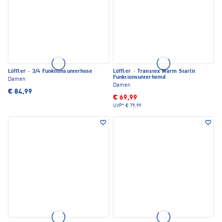
Löffler
·
3/4 Funktionsunterhose
Löffler
·
Transtex Warm Starlit
Funktionsunterhemd
Damen
Damen
€ 84,99
€ 69,99
UVP*
€ 79,99