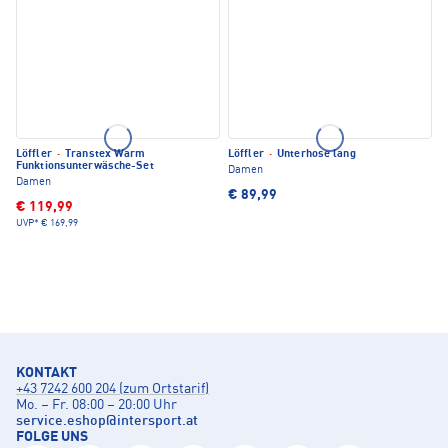
Löffler
·
Transtex Warm
Löffler
·
Unterhose lang
Funktionsunterwäsche-Set
Damen
Damen
€ 89,99
€ 119,99
UVP*
€ 169,99
KONTAKT
+43 7242 600 204 (zum Ortstarif)
Mo. – Fr. 08:00 – 20:00 Uhr
service.eshop
@
intersport.at
FOLGE UNS