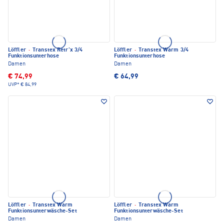
Löffler
·
Transtex Retr'x 3/4
Löffler
·
Transtex Warm 3/4
Funktionsunterhose
Funktionsunterhose
Damen
Damen
€ 74,99
€ 64,99
UVP*
€ 84,99
Löffler
·
Transtex Warm
Löffler
·
Transtex Warm
Funktionsunterwäsche-Set
Funktionsunterwäsche-Set
Damen
Damen