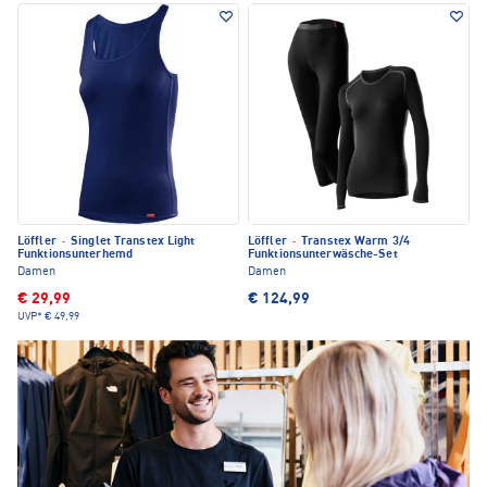
Löffler
·
Singlet Transtex Light
Löffler
·
Transtex Warm 3/4
Funktionsunterhemd
Funktionsunterwäsche-Set
Damen
Damen
€ 29,99
€ 124,99
UVP*
€ 49,99