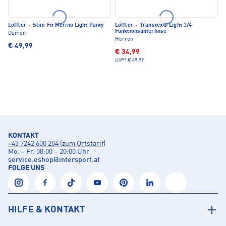
Löffler
·
Slim Fit Merino Light Panty
Löffler
·
Transtex® Light 3/4
Funktionsunterhose
Damen
Herren
€ 49,99
€ 34,99
UVP*
€ 49,99
KONTAKT
+43 7242 600 204 (zum Ortstarif)
Mo. – Fr. 08:00 – 20:00 Uhr
service.eshop
@
intersport.at
FOLGE UNS
HILFE & KONTAKT