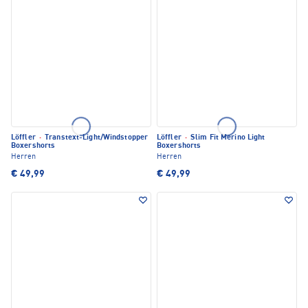
Löffler
·
Transtext-Light/Windstopper
Löffler
·
Slim Fit Merino Light
Boxershorts
Boxershorts
Herren
Herren
€ 49,99
€ 49,99