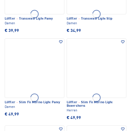
Löffler
·
Transtex® Light Panty
Löffler
·
Transtex® Light Slip
Damen
Damen
€ 39,99
€ 34,99
Löffler
·
Slim Fit Merino Light Panty
Löffler
·
Slim Fit Merino Light
Boxershorts
Damen
Herren
€ 49,99
€ 49,99