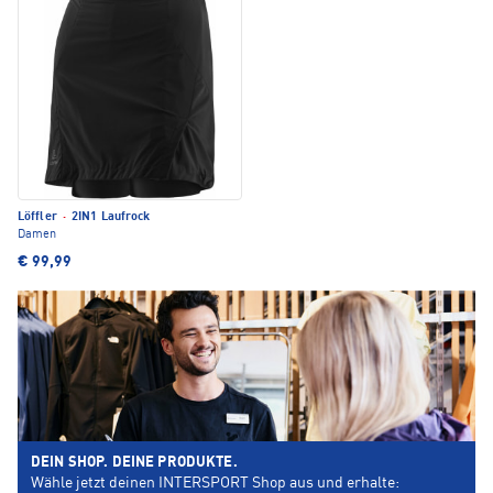
Löffler
·
2IN1 Laufrock
Damen
€ 99,99
DEIN SHOP. DEINE PRODUKTE.
Wähle jetzt deinen INTERSPORT Shop aus und erhalte: