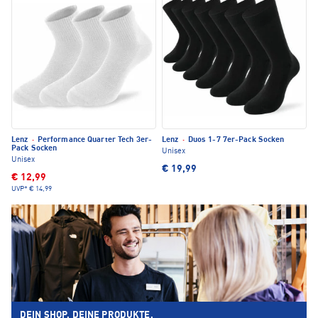
Lenz
·
Performance Quarter Tech 3er-
Lenz
·
Duos 1-7 7er-Pack Socken
Pack Socken
Unisex
Unisex
€ 19,99
€ 12,99
UVP*
€ 14,99
DEIN SHOP. DEINE PRODUKTE.