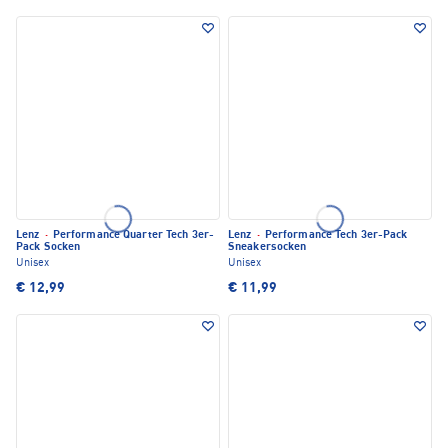
Lenz
·
Performance Quarter Tech 3er-
Lenz
·
Performance Tech 3er-Pack
Pack Socken
Sneakersocken
Unisex
Unisex
€ 12,99
€ 11,99