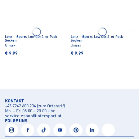
Lenz
·
Sports Low Cut 3-er Pack
Lenz
·
Sports Low Cut 3-er Pack
Socken
Socken
Unisex
Unisex
€ 9,99
€ 9,99
KONTAKT
+43 7242 600 204 (zum Ortstarif)
Mo. – Fr. 08:00 – 20:00 Uhr
service.eshop
@
intersport.at
FOLGE UNS