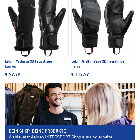
Leki
·
Vallarta 3D Fäustlinge
Leki
·
Griffin Base 3D Fäustlinge
Damen
Herren
€ 99,99
€ 119,99
DEIN SHOP. DEINE PRODUKTE.
Wähle jetzt deinen INTERSPORT Shop aus und erhalte: