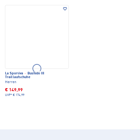
La Sportiva
·
Bushido III
Traillaufschuhe
Herren
€ 149,99
UVP*
€ 174,99