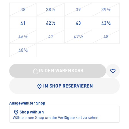
38
38½
39
39½
41
42½
43
43½
46½
47
47½
48
48½
IN DEN WARENKORB
IM SHOP RESERVIEREN
Ausgewählter Shop
Shop wählen
Wähle einen Shop um die Verfügbarkeit zu sehen