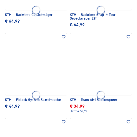
KTM
·
Racktime Gepäckträger
KTM
·
Racktime Snap-It Tour
Gepäckträger 28"
€ 64,99
€ 64,99
KTM
·
Fidlock System Satteltasche
KTM
·
Team Alti Radcomputer
€ 44,99
€ 34,99
UVP*
€ 59,99