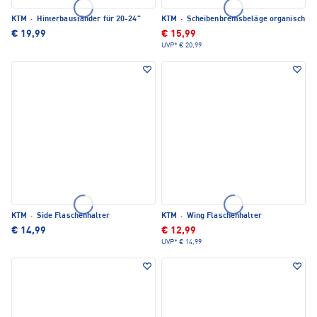
KTM
·
Hinterbauständer für 20-24"
KTM
·
Scheibenbremsbeläge organisch
€ 19,99
€ 15,99
UVP*
€ 20,99
KTM
·
Side Flaschenhalter
KTM
·
Wing Flaschenhalter
€ 14,99
€ 12,99
UVP*
€ 14,99