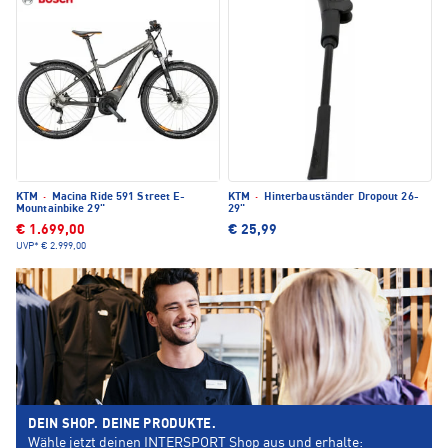
KTM
·
Macina Ride 591 Street E-
KTM
·
Hinterbauständer Dropout 26-
Mountainbike 29"
29"
€ 1.699,00
€ 25,99
UVP*
€ 2.999,00
DEIN SHOP. DEINE PRODUKTE.
Wähle jetzt deinen INTERSPORT Shop aus und erhalte: