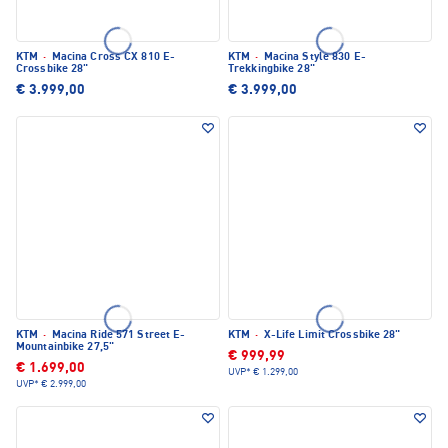
KTM
·
Macina Cross CX 810 E-
KTM
·
Macina Style 830 E-
Crossbike 28"
Trekkingbike 28"
€ 3.999,00
€ 3.999,00
KTM
·
Macina Ride 571 Street E-
KTM
·
X-Life Limit Crossbike 28"
Mountainbike 27,5"
€ 999,99
€ 1.699,00
UVP*
€ 1.299,00
UVP*
€ 2.999,00