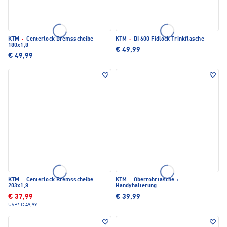
KTM
·
Centerlock Bremsscheibe
KTM
·
BI 600 Fidlock Trinkflasche
180x1,8
€ 49,99
€ 49,99
KTM
·
Centerlock Bremsscheibe
KTM
·
Oberrohrtasche +
203x1,8
Handyhalterung
€ 37,99
€ 39,99
UVP*
€ 49,99