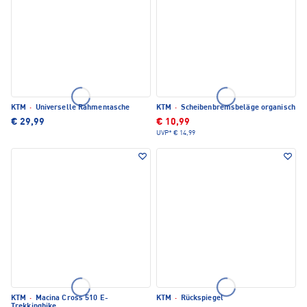
KTM
·
Universelle Rahmentasche
KTM
·
Scheibenbremsbeläge organisch
€ 29,99
€ 10,99
UVP*
€ 14,99
KTM
·
Macina Cross 510 E-
KTM
·
Rückspiegel
Trekkingbike