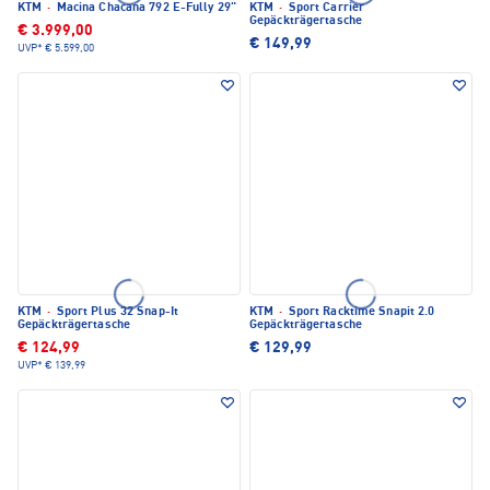
KTM
·
Macina Chacana 792 E-Fully 29"
KTM
·
Sport Carrier
Gepäckträgertasche
€ 3.999,00
€ 149,99
UVP*
€ 5.599,00
KTM
·
Sport Plus 32 Snap-It
KTM
·
Sport Racktime Snapit 2.0
Gepäckträgertasche
Gepäckträgertasche
€ 124,99
€ 129,99
UVP*
€ 139,99