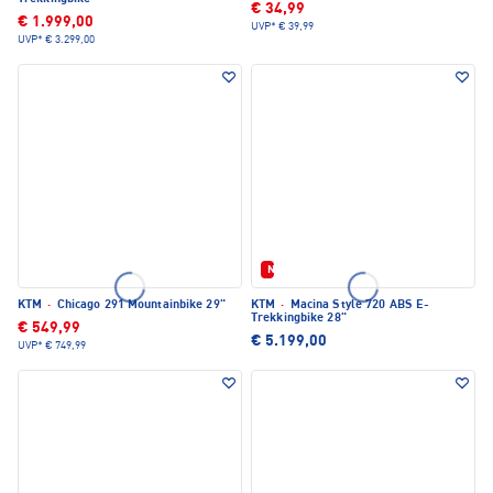
€ 34,99
€ 1.999,00
UVP*
€ 39,99
UVP*
€ 3.299,00
Neu
KTM
·
Chicago 291 Mountainbike 29"
KTM
·
Macina Style 720 ABS E-
Trekkingbike 28"
€ 549,99
€ 5.199,00
UVP*
€ 749,99