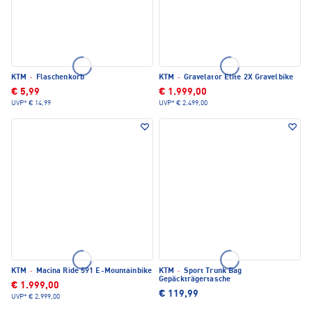
KTM
·
Flaschenkorb
KTM
·
Gravelator Elite 2X Gravelbike
€ 5,99
€ 1.999,00
UVP*
€ 14,99
UVP*
€ 2.499,00
KTM
·
Macina Ride 591 E-Mountainbike
KTM
·
Sport Trunk Bag
Gepäckträgertasche
€ 1.999,00
€ 119,99
UVP*
€ 2.999,00