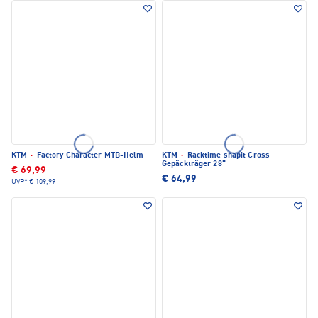
KTM
·
Factory Character MTB-Helm
KTM
·
Racktime snapit Cross
Gepäckträger 28"
€ 69,99
€ 64,99
UVP*
€ 109,99