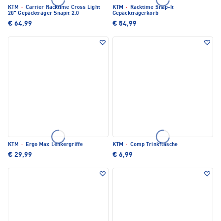
KTM
·
Carrier Racktime Cross Light
KTM
·
Racktime Snap-It
28" Gepäckträger Snapit 2.0
Gepäckträgerkorb
€ 64,99
€ 54,99
KTM
·
Ergo Max Lenkergriffe
KTM
·
Comp Trinkflasche
€ 29,99
€ 6,99