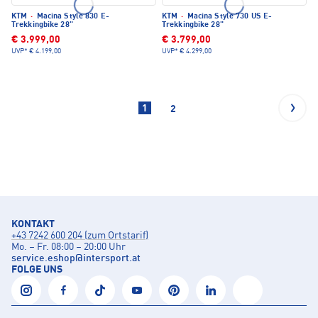
KTM
·
Macina Style 830 E-
KTM
·
Macina Style 730 US E-
Trekkingbike 28"
Trekkingbike 28"
€ 3.999,00
€ 3.799,00
UVP*
€ 4.199,00
UVP*
€ 4.299,00
1
2
KONTAKT
+43 7242 600 204 (zum Ortstarif)
Mo. – Fr. 08:00 – 20:00 Uhr
service.eshop
@
intersport.at
FOLGE UNS