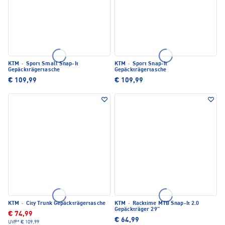
KTM
·
Sport Small Snap-It
KTM
·
Sport Snap-It
Gepäckträgertasche
Gepäckträgertasche
€ 109,99
€ 109,99
KTM
·
City Trunk Gepäckträgertasche
KTM
·
Racktime MTB Snap-It 2.0
Gepäckträger 29"
€ 74,99
€ 64,99
UVP*
€ 109,99