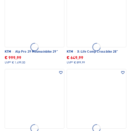
KTM
·
Alp Pro 29 Mountainbike 29"
KTM
·
X-Life Comp Crossbike 28"
€ 999,99
€ 649,99
UVP*
€ 1.499,00
UVP*
€ 899,99