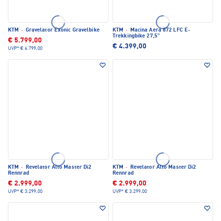
KTM
·
Gravelator Exonic Gravelbike
KTM
·
Macina Aera 872 LFC E-
Trekkingbike 27,5"
€ 5.799,00
€ 4.399,00
UVP*
€ 6.799,00
KTM
·
Revelator Alto Master Di2
KTM
·
Revelator Alto Master Di2
Rennrad
Rennrad
€ 2.999,00
€ 2.999,00
UVP*
€ 3.299,00
UVP*
€ 3.299,00