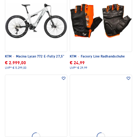
KTM
·
Macina Lycan 772 E-Fully 27,5"
KTM
·
Factory Line Radhandschuhe
€ 2.999,00
€ 24,99
UVP*
€ 5.299,00
UVP*
€ 29,99