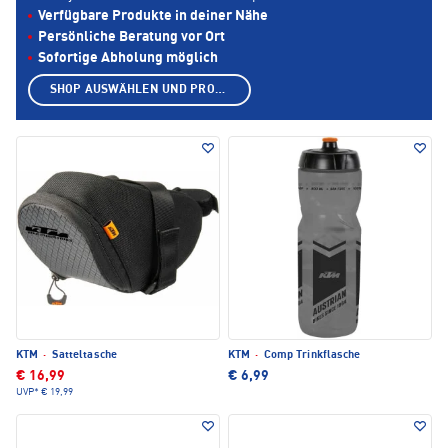
Verfügbare Produkte in deiner Nähe
Persönliche Beratung vor Ort
Sofortige Abholung möglich
SHOP AUSWÄHLEN UND PRODUKTE ANZEIGEN
KTM
·
Satteltasche
KTM
·
Comp Trinkflasche
€ 16,99
€ 6,99
UVP*
€ 19,99