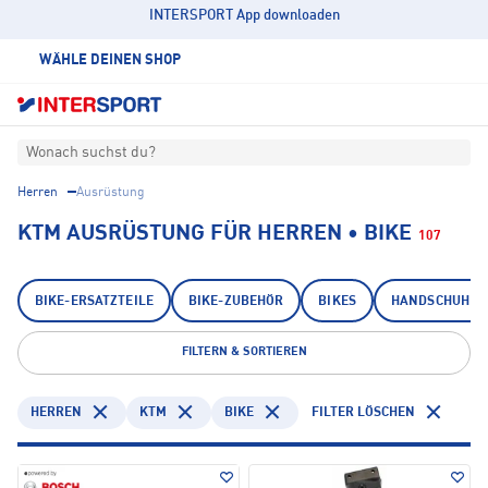
INTERSPORT App downloaden
WÄHLE DEINEN SHOP
Wonach suchst du?
Herren
Ausrüstung
KTM AUSRÜSTUNG FÜR HERREN • BIKE
107
BIKE-ERSATZTEILE
BIKE-ZUBEHÖR
BIKES
HANDSCHUHE
FILTERN & SORTIEREN
HERREN
KTM
BIKE
FILTER LÖSCHEN