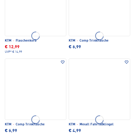
KTM
·
Flaschenkorb
KTM
·
Comp Trinkflasche
€ 12,99
€ 6,99
UVP*
€ 14,99
KTM
·
Comp Trinkflasche
KTM
·
Metall Fahrradklingel
€ 6,99
€ 4,99