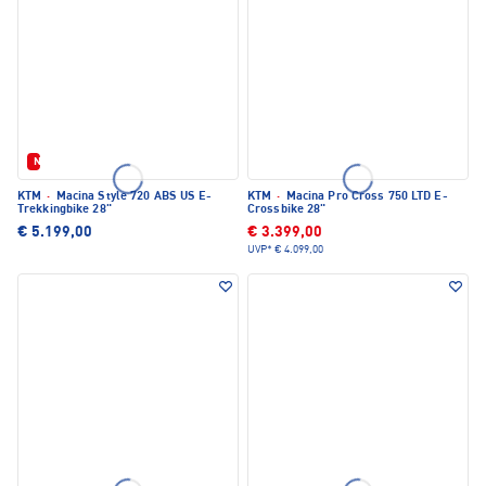
Neu
KTM
·
Macina Style 720 ABS US E-
KTM
·
Macina Pro Cross 750 LTD E-
Trekkingbike 28"
Crossbike 28"
€ 5.199,00
€ 3.399,00
UVP*
€ 4.099,00