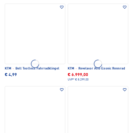
KTM
·
Bell Toolless Fahrradklingel
KTM
·
Revelator Alto Exonic Rennrad
€ 4,99
€ 6.999,00
UVP*
€ 8.299,00