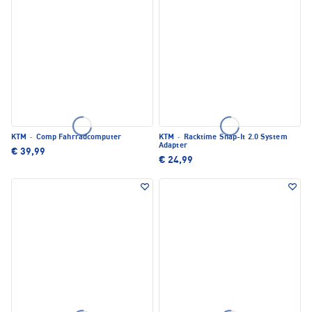
KTM
·
Comp Fahrradcomputer
KTM
·
Racktime Snap-It 2.0 System
Adapter
€ 39,99
€ 24,99