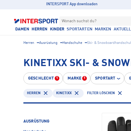
INTERSPORT App downloaden
Wonach suchst du?
DAMEN
HERREN
KINDER
SPORTARTEN
MARKEN
AKTUEL
Herren
Ausrüstung
Handschuhe
Ski- & Snowboardhandschu
KINETIXX SKI- & SN
GESCHLECHT
MARKE
SPORTART
1
1
HERREN
KINETIXX
FILTER LÖSCHEN
AUSRÜSTUNG