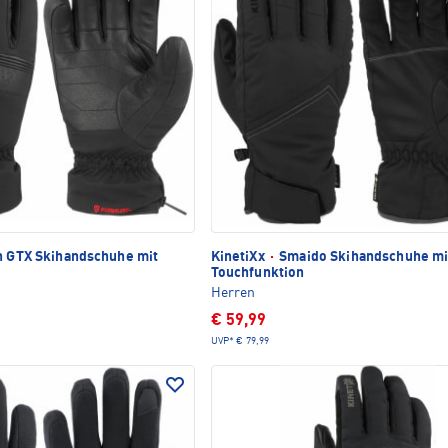
n GTX Skihandschuhe mit
KinetiXx
·
Smaido Skihandschuhe mi
Touchfunktion
Herren
€ 59,99
UVP*
€ 79,99