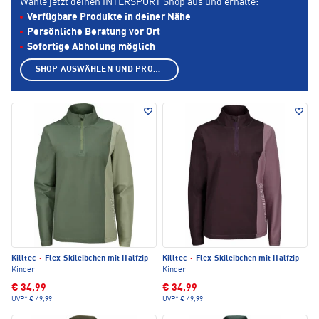
Wähle jetzt deinen INTERSPORT Shop aus und erhalte:
Verfügbare Produkte in deiner Nähe
Persönliche Beratung vor Ort
Sofortige Abholung möglich
SHOP AUSWÄHLEN UND PRODUKTE ANZEIGEN
Killtec
·
Flex Skileibchen mit Halfzip
Killtec
·
Flex Skileibchen mit Halfzip
Kinder
Kinder
€ 34,99
€ 34,99
UVP*
€ 49,99
UVP*
€ 49,99