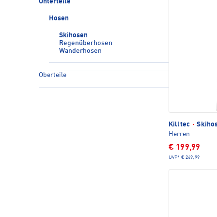
Unterteile
Hosen
Skihosen
Regenüberhosen
Wanderhosen
Oberteile
Killtec
·
Skihos
Herren
€ 199,99
UVP*
€ 249,99