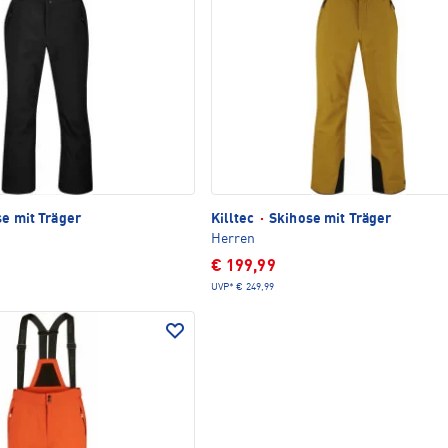
e mit Träger
Killtec
·
Skihose mit Träger
Herren
€ 199,99
UVP*
€ 249,99