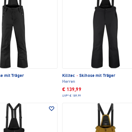
e mit Träger
Killtec
·
Skihose mit Träger
Herren
€ 139,99
UVP*
€ 189,99