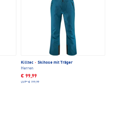
Killtec
·
Skihose mit Träger
Herren
€ 99,99
UVP*
€ 199,99