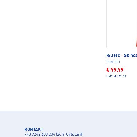
Killtec
·
Skihos
Herren
€ 99,99
UVP*
€ 199,99
KONTAKT
+43 7242 600 204 (zum Ortstarif)