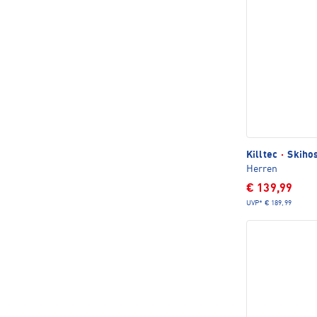
Killtec
·
Skihos
Herren
€ 139,99
UVP*
€ 189,99