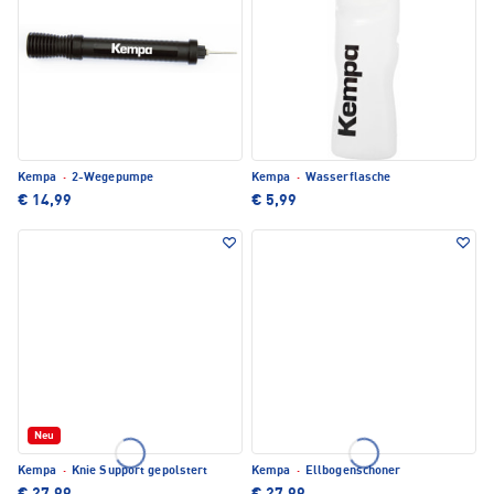
Kempa
·
2-Wegepumpe
Kempa
·
Wasserflasche
€ 14,99
€ 5,99
Neu
Kempa
·
Knie Support gepolstert
Kempa
·
Ellbogenschoner