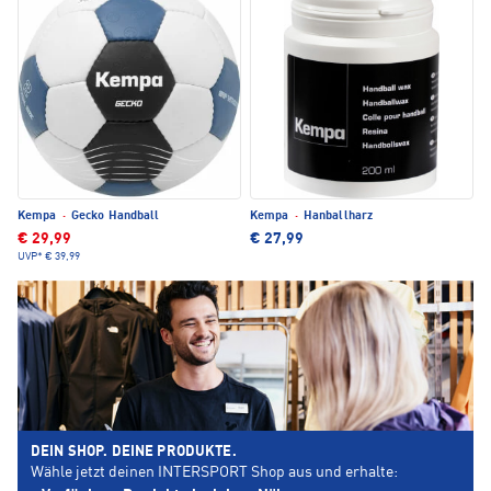
Kempa
·
Gecko Handball
Kempa
·
Hanballharz
€ 29,99
€ 27,99
UVP*
€ 39,99
DEIN SHOP. DEINE PRODUKTE.
Wähle jetzt deinen INTERSPORT Shop aus und erhalte: