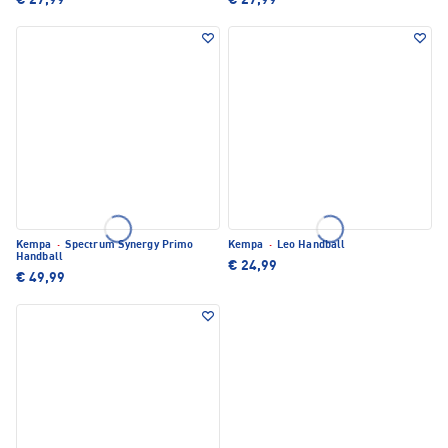
€ 27,99
€ 27,99
Kempa
·
Spectrum Synergy Primo
Kempa
·
Leo Handball
Handball
€ 24,99
€ 49,99