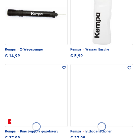
Kempa
·
2-Wegepumpe
Kempa
·
Wasserflasche
€ 14,99
€ 5,99
Neu
Kempa
·
Knie Support gepolstert
Kempa
·
Ellbogenschoner