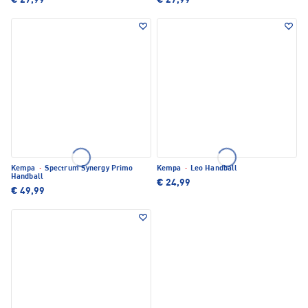
€ 27,99
€ 27,99
Kempa
·
Spectrum Synergy Primo
Kempa
·
Leo Handball
Handball
€ 24,99
€ 49,99