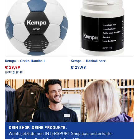
Kempa
·
Gecko Handball
Kempa
·
Hanballharz
€ 29,99
€ 27,99
UVP*
€ 39,99
DEIN SHOP. DEINE PRODUKTE.
Wähle jetzt deinen INTERSPORT Shop aus und erhalte: