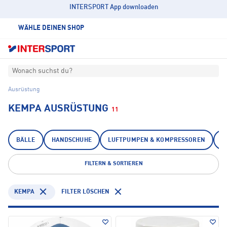
INTERSPORT App downloaden
WÄHLE DEINEN SHOP
Wonach suchst du?
Ausrüstung
KEMPA AUSRÜSTUNG
11
BÄLLE
HANDSCHUHE
LUFTPUMPEN & KOMPRESSOREN
P
FILTERN & SORTIEREN
KEMPA
FILTER LÖSCHEN