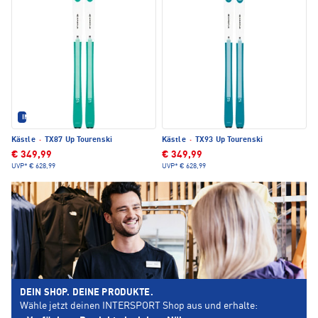
IM SET ERHÄLTLICH
Kästle
·
TX87 Up Tourenski
Kästle
·
TX93 Up Tourenski
€ 349,99
€ 349,99
UVP*
€ 628,99
UVP*
€ 628,99
DEIN SHOP. DEINE PRODUKTE.
Wähle jetzt deinen INTERSPORT Shop aus und erhalte: