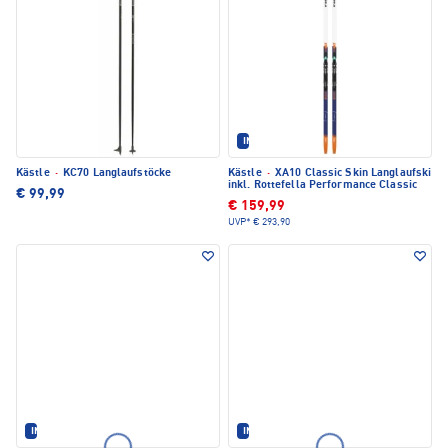
IM SET ERHÄLTLICH
Kästle
·
KC70 Langlaufstöcke
Kästle
·
XA10 Classic Skin Langlaufski
inkl. Rottefella Performance Classic
€ 99,99
€ 159,99
UVP*
€ 293,90
IM SET ERHÄLTLICH
IM SET ERHÄLTLICH