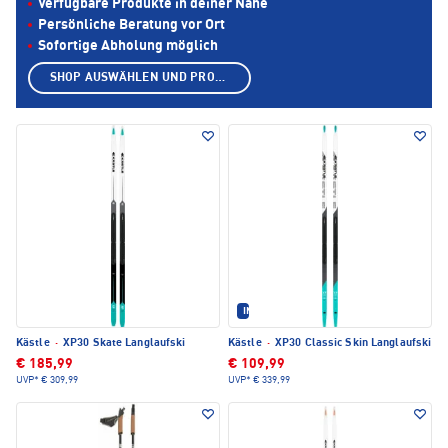
Verfügbare Produkte in deiner Nähe
Persönliche Beratung vor Ort
Sofortige Abholung möglich
SHOP AUSWÄHLEN UND PRODUKTE ANZEIGEN
IM SET ERHÄLTLICH
Kästle
·
XP30 Skate Langlaufski
Kästle
·
XP30 Classic Skin Langlaufski
€ 185,99
€ 109,99
UVP*
€ 309,99
UVP*
€ 339,99