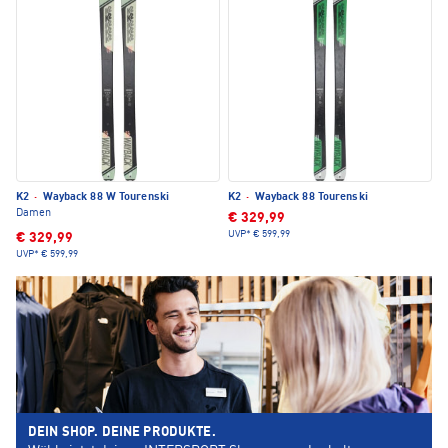
K2
·
Wayback 88 W Tourenski
K2
·
Wayback 88 Tourenski
Damen
€ 329,99
UVP*
€ 599,99
€ 329,99
UVP*
€ 599,99
DEIN SHOP. DEINE PRODUKTE.