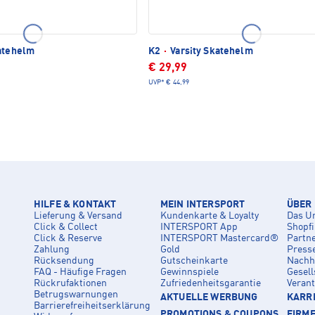
atehelm
K2
·
Varsity Skatehelm
€ 29,99
UVP*
€ 44,99
HILFE & KONTAKT
MEIN INTERSPORT
ÜBER
Lieferung & Versand
Kundenkarte & Loyalty
Das U
Click & Collect
INTERSPORT App
Shopf
Click & Reserve
INTERSPORT Mastercard®
Partn
Zahlung
Gold
Press
Rücksendung
Gutscheinkarte
Nachha
FAQ - Häufige Fragen
Gewinnspiele
Gesell
Rückrufaktionen
Zufriedenheitsgarantie
Veran
Betrugswarnungen
AKTUELLE WERBUNG
KARRI
Barrierefreiheitserklärung
PROMOTIONS & COUPONS
FIRM