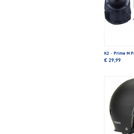
K2
·
Prime M P
€ 29,99