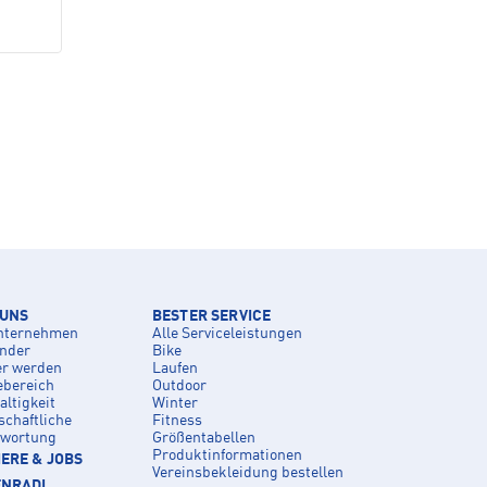
 UNS
BESTER SERVICE
nternehmen
Alle Serviceleistungen
inder
Bike
er werden
Laufen
ebereich
Outdoor
ltigkeit
Winter
schaftliche
Fitness
twortung
Größentabellen
Produktinformationen
ERE & JOBS
Vereinsbekleidung bestellen
ENRADL