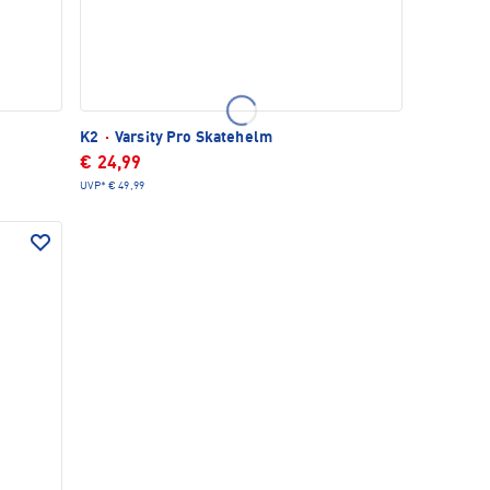
K2
·
Varsity Pro Skatehelm
€ 24,99
UVP*
€ 49,99