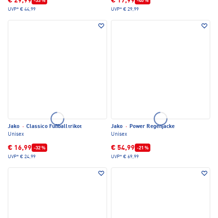
€ 29,99
€ 17,99
-33 %
-40 %
UVP*
€ 44,99
UVP*
€ 29,99
Jako
·
Classico Fußballtrikot
Jako
·
Power Regenjacke
Unisex
Unisex
€ 16,99
€ 54,99
-32 %
-21 %
UVP*
€ 24,99
UVP*
€ 69,99