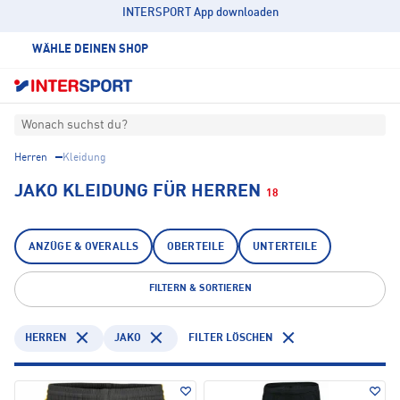
INTERSPORT App downloaden
WÄHLE DEINEN SHOP
Wonach suchst du?
Herren
Kleidung
JAKO KLEIDUNG FÜR HERREN
18
ANZÜGE & OVERALLS
OBERTEILE
UNTERTEILE
FILTERN & SORTIEREN
HERREN
JAKO
FILTER LÖSCHEN