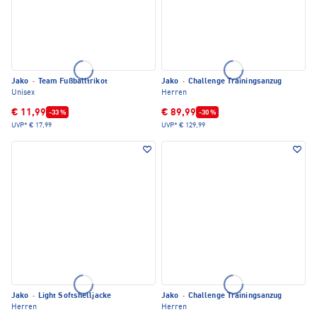
Jako
·
Team Fußballtrikot
Jako
·
Challenge Trainingsanzug
Unisex
Herren
€ 11,99
€ 89,99
-33 %
-30 %
UVP*
€ 17,99
UVP*
€ 129,99
Jako
·
Light Softshelljacke
Jako
·
Challenge Trainingsanzug
Herren
Herren