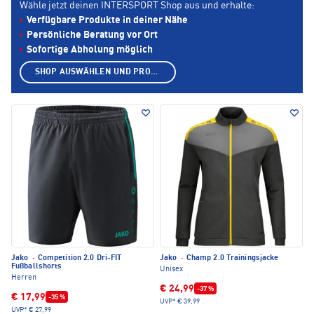
Wähle jetzt deinen INTERSPORT Shop aus und erhalte:
Verfügbare Produkte in deiner Nähe
Persönliche Beratung vor Ort
Sofortige Abholung möglich
SHOP AUSWÄHLEN UND PRODUKTE ANZEIGEN
Jako
·
Competition 2.0 Dri-FIT
Jako
·
Champ 2.0 Trainingsjacke
Fußballshorts
Unisex
Herren
€ 24,99
-37 %
€ 17,99
-35 %
UVP*
€ 39,99
UVP*
€ 27,99