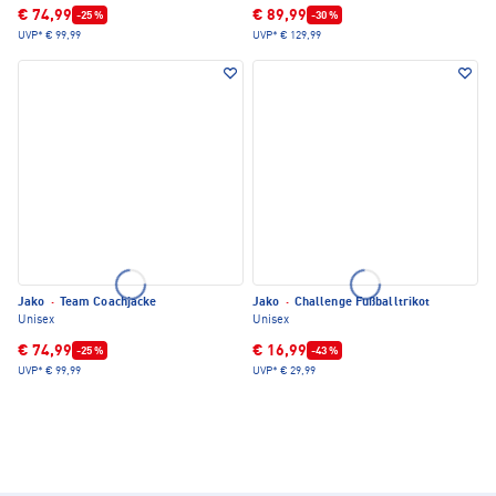
€ 74,99
€ 89,99
-25 %
-30 %
UVP*
€ 99,99
UVP*
€ 129,99
Jako
·
Team Coachjacke
Jako
·
Challenge Fußballtrikot
Unisex
Unisex
€ 74,99
€ 16,99
-25 %
-43 %
UVP*
€ 99,99
UVP*
€ 29,99