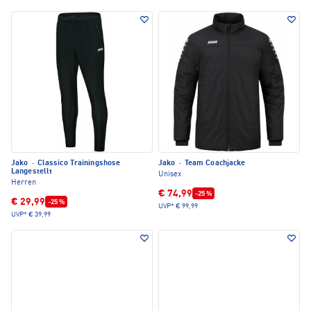
Jako
·
Classico Trainingshose
Jako
·
Team Coachjacke
Langestellt
Unisex
Herren
€ 74,99
-25 %
€ 29,99
-25 %
UVP*
€ 99,99
UVP*
€ 39,99