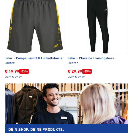
Jako
·
Competition 2.0 Fußballshorts
Jako
·
Classico Trainingshose
Unisex
Herren
€ 19,99
€ 29,99
-33 %
-25 %
UVP*
€ 29,99
UVP*
€ 39,99
DEIN SHOP. DEINE PRODUKTE.