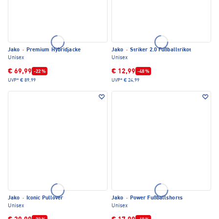
Jako
·
Premium Hybridjacke
Jako
·
Striker 2.0 Fußballtrikot
Unisex
Unisex
€ 69,99
€ 12,99
-22 %
-48 %
UVP*
€ 89,99
UVP*
€ 24,99
Jako
·
Iconic Pullover
Jako
·
Power Fußballshorts
Unisex
Unisex